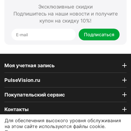
Эксклюзивные скидки
Подпишитесь на наши новости и получите
купон на скидку 10%!
Подписаться
Моя учетная запись
PulseVision.ru
Покупательский сервис
Контакты
Для обеспечения высокого уровня обслуживания
© 2009 - 2026 Интернет-магазин PulseVision.ru.
на этом сайте используются файлы cookie.