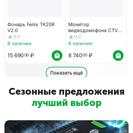
Фонарь Fenix TK20R
Монитор
Р
V2.0
видеодомофона CTV-
D
M3712 Astra W, белый
0.0
0.0
В наличии
В наличии
В
15 690
₽
8 740
₽
1
00
00
Показать ещё
Сезонные предложения
лучший выбор
UnlimHost