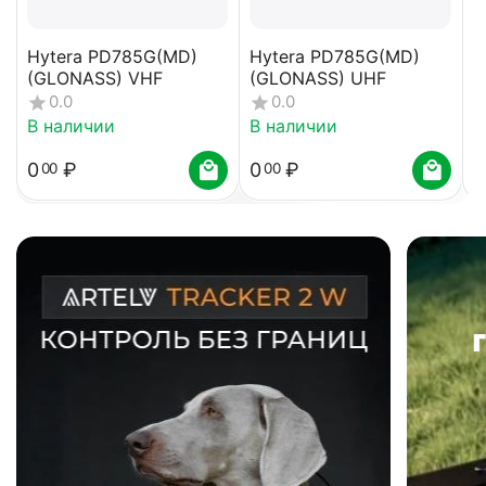
Hytera PD785G(MD)
Hytera PD785G(MD)
H
(GLONASS) VHF
(GLONASS) UHF
U
0.0
0.0
В наличии
В наличии
В
0
₽
0
₽
0
00
00
Показать ещё