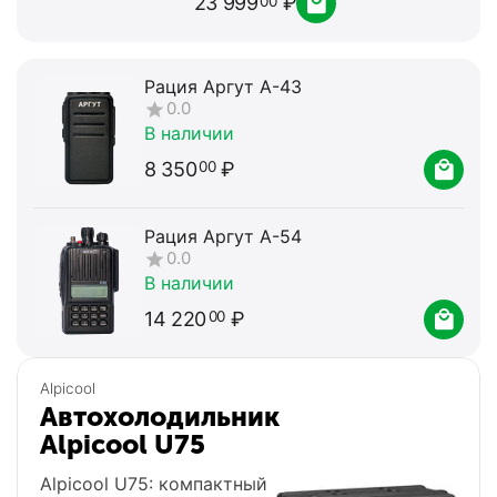
13 890
₽
00
Рация Аргут А-43
0.0
В наличии
8 350
₽
00
Рация Аргут А-54
0.0
В наличии
14 220
₽
00
Alpicool
Автохолодильник
Alpicool MK35
Портативный