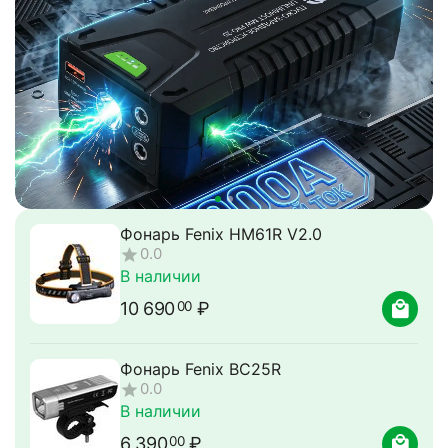
Пуско-зарядное
устройство MW
PRO-32
Подробнее
Фонарь Fenix HM61R V2.0
0.0
В наличии
10 690
₽
00
Фонарь Fenix BC25R
0.0
В наличии
6 390
₽
00