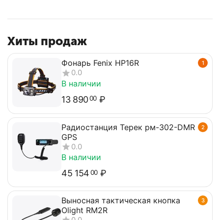
Хиты продаж
Фонарь Fenix HP16R
1
0.0
В наличии
13 890
₽
00
Радиостанция Терек рм-302-DMR
2
GPS
0.0
В наличии
45 154
₽
00
Выносная тактическая кнопка
3
Olight RM2R
0.0