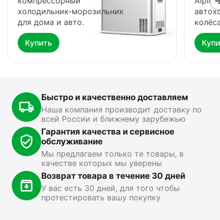
компрессорный
Alpico
холодильник-морозильник
автох
для дома и авто.
колёса
Купить
Купи
Автохолодильник
Фонарь Fenix HP16R
Ф
Meyvel AF-G25
0.0
0.0
В наличии
В
В наличии
Быстро и качественно доставляем
15 499
₽
13 890
₽
1
00
00
Наша компания производит доставку по
всей России и ближнему зарубежью
Показать ещё
Гарантия качества и сервисное
обслуживание
Мы предлагаем только те товары, в
качестве которых мы уверены
Возврат товара в течение 30 дней
У вас есть 30 дней, для того чтобы
протестировать вашу покупку