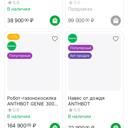
SS-300
0.0
0.0
В наличии
Предзаказ
38 900
₽
99 000
₽
00
00
-13%
Популярный
Популярный
Хит продаж
Робот-газонокосилка
Навес от дождя
ANTHBOT GENIE 3000
ANTHBOT
(GPS+RTK+4cam)
0.0
0.0
В наличии
В наличии
164 900
₽
00
22 900
₽
00