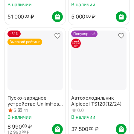
В наличии
В наличии
51 000
₽
5 000
₽
00
00
-31%
Популярный
Высокий рейтинг
Пуско-зарядное
Автохолодильник
устройство UnlimHost
Alpicool TS120(12/24)
MW PRO-20
5
0.0
41
В наличии
В наличии
8 990
₽
00
37 500
₽
00
12 990
₽
00