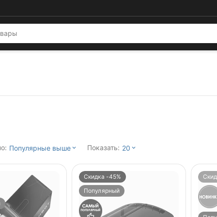
о:
Показать:
Популярные выше
20
Скидка -45%
Скид
Популярный
й