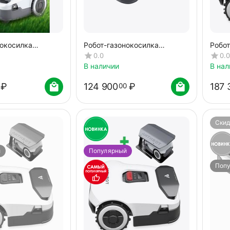
нокосилка
Робот-газонокосилка
Робот
ENIE 600
ANTHBOT GENIE 800
ANTH
0.0
0.0
4cam)
(GPS+RTK+4cam)
(GPS+
В наличии
В нал
дожд
₽
124 900
₽
187 
00
Скид
й
Популярный
Поп