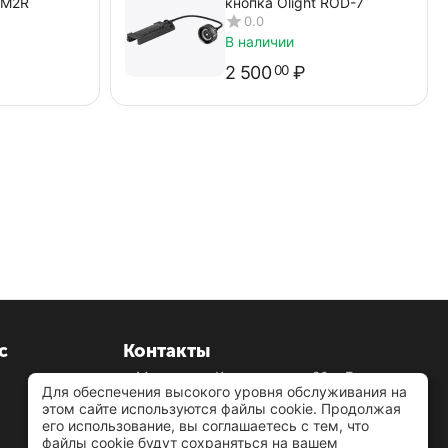
RM2R
кнопка Olight ROD-7
0.0
В наличии
2 500
₽
00
с
Контакты
г. Москва, ул.Кусковская д.20а, Бизнес-
Для обеспечения высокого уровня обслуживания на
центр «Кусково» 1-й подъезд, этаж 6, офис
этом сайте используются файлы cookie. Продолжая
607в
его использование, вы соглашаетесь с тем, что
+7 925 276-88-48
(звонок бесплатный)
файлы cookie будут сохраняться на вашем