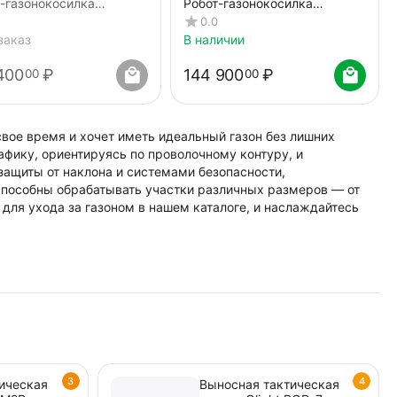
-газонокосилка
Робот-газонокосилка
BOT GENIE 800
ANTHBOT M9 Pro (LiDAR +
0.0
+RTK+4cam) + Гараж v.2
RTK-GPS)
заказ
В наличии
400
₽
144 900
₽
00
00
вое время и хочет иметь идеальный газон без лишних
афику, ориентируясь по проволочному контуру, и
ащиты от наклона и системами безопасности,
пособны обрабатывать участки различных размеров — от
ля ухода за газоном в нашем каталоге, и наслаждайтесь
3
4
ическая
Выносная тактическая