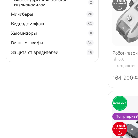
2
газонокосилок
Минибары
26
Видеодомофоны
83
Хьюмидоры
8
Винные шкафы
84
Защита от вредителей
16
Робот-газо
ANTHBOT N
0.0
Предзаказ
164 900
0
Популярны