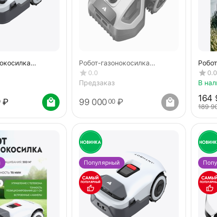
нокосилка
Робот-газонокосилка
Робот
ENIE 1000
ANTHBOT M5 LiDAR
ANTH
0.0
0.0
4cam)
(GPS
Предзаказ
В нал
164 
₽
99 000
₽
0
00
189 9
й
Популярный
Поп