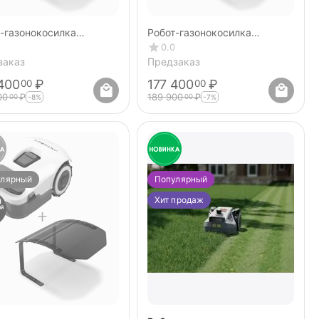
-газонокосилка
Робот-газонокосилка
BOT GENIE 1000
ANTHBOT GENIE 3000
0.0
+RTK+4cam) + Гараж v.2
(GPS+RTK+4cam) + Гараж v.2
заказ
Предзаказ
400
₽
177 400
₽
00
00
00
₽
189 900
₽
00
00
-8%
-7%
улярный
Популярный
Хит продаж