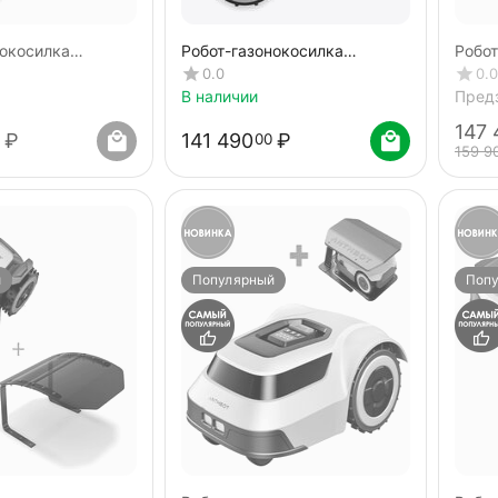
нокосилка
Робот-газонокосилка
Робот
ENIE 800
ANTHBOT GENIE 600
ANTH
0.0
0.0
cam) + Гараж v.1
(GPS+RTK+4cam) + Навес от
(GPS
В наличии
Пред
дождя ANTHBOT
147 
₽
141 490
₽
00
159 9
й
Популярный
Поп