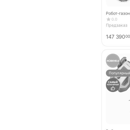
Робот-газо
ANTHBOT G
0.0
(GPS+RTK+4
Предзаказ
147 390
00
Популярны