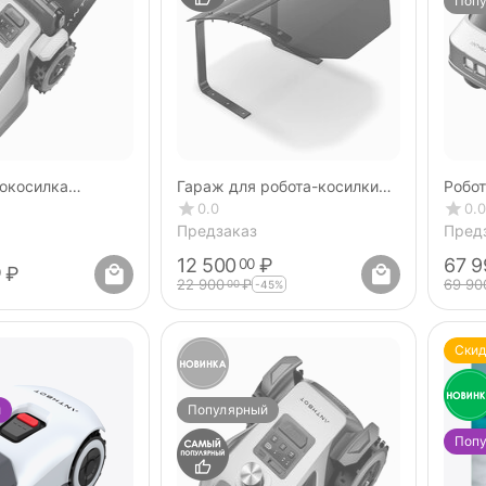
Поп
нокосилка
Гараж для робота-косилки
Робот
8 LiDAR
ANTHBOT
ANTH
0.0
0.0
Предзаказ
Пред
12 500
₽
67 9
00
₽
0
22 900
₽
69 90
00
-45%
Скид
й
Популярный
Поп