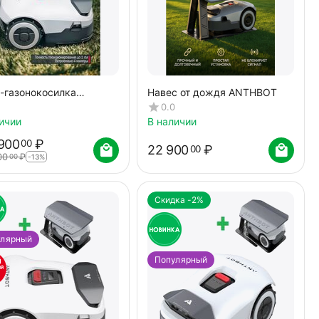
-газонокосилка
Навес от дождя ANTHBOT
BOT GENIE 3000
0.0
+RTK+4cam)
ичии
В наличии
900
₽
00
22 900
₽
00
00
₽
00
-13%
Скидка -2%
улярный
Популярный