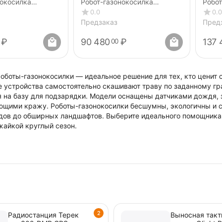
нокосилка
Робот-газонокосилка
Робот
 LiDAR + Гараж
ANTHBOT PION 1000 + Навес
ANTH
0.0
0.0
от дождя
(GPS
Предзаказ
Пред
₽
90 480
₽
137 
00
оботы-газонокосилки — идеальное решение для тех, кто ценит с
е устройства самостоятельно скашивают траву по заданному гр
 на базу для подзарядки. Модели оснащены датчиками дождя, з
щими кражу. Роботы-газонокосилки бесшумны, экологичны и с
дов до обширных ландшафтов. Выберите идеального помощника д
жайкой круглый сезон.
2
Радиостанция Терек
Выносная такт