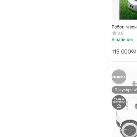
Робот-газо
ANTHBOT G
0.0
(GPS+RTK+
В наличии
119 000
00
Популярны