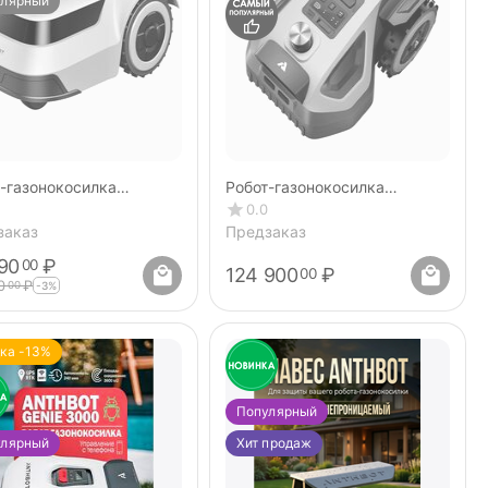
улярный
-газонокосилка
Робот-газонокосилка
BOT PION 1000
ANTHBOT M9 Lidar
0.0
заказ
Предзаказ
90
₽
00
124 900
₽
00
0
₽
00
-3%
ка -13%
Популярный
улярный
Хит продаж