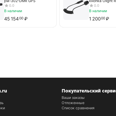
рм-302-DMR GPS
кнопка Olight 
0.0
0.0
В наличии
В наличии
45 154
₽
1 200
₽
00
00
n.ru
Покупательский серви
Ваши заказы
зь
Отложенные
рки
Список сравнения