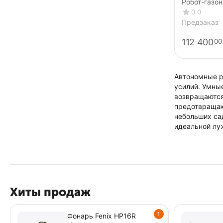
Робот-газо
ANTHBOT M5
0.0
v.2
Предзаказ
112 400
00
Автономные р
усилий. Умны
возвращаются
предотвращаю
небольших са
идеальной лу
Хиты продаж
1
Фонарь Fenix HP16R