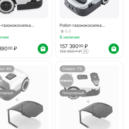
-газонокосилка
Робот-газонокосилка
BOT GENIE 3000
ANTHBOT GENIE 1000
0.0
RTK+4cam) + Навес от
(GPS+RTK+4cam) + Навес от
ичии
В наличии
я
дождя
157 390
₽
00
390
₽
00
159 900
₽
00
-2%
ка -8%
Скидка -7%
улярный
Популярный