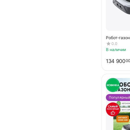
Робот-газо
ANTHBOT G
0.0
(GPS+RTK+
В наличии
134 900
0
Популярны