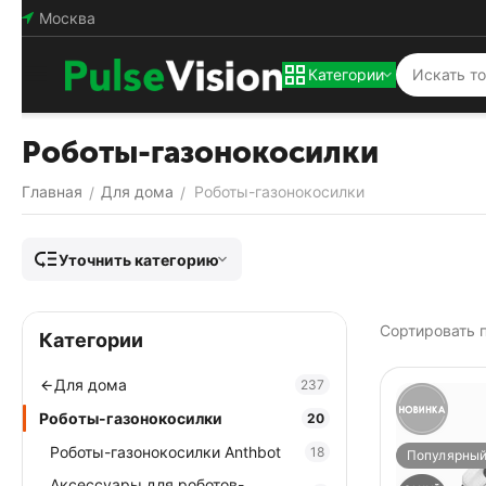
Москва
Категории
Роботы-газонокосилки
Главная
Для дома
Роботы-газонокосилки
/
/
Уточнить категорию
Сортировать п
Категории
Для дома
237
Роботы-газонокосилки
20
Роботы-газонокосилки Anthbot
18
Популярны
Аксессуары для роботов-