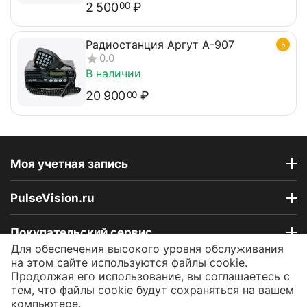
2 500
₽
00
Радиостанция Аргут А-907
5
0.0
В наличии
20 900
₽
00
Моя учетная запись
PulseVision.ru
Покупательский сервис
Для обеспечения высокого уровня обслуживания
на этом сайте используются файлы cookie.
Контакты
Продолжая его использование, вы соглашаетесь с
тем, что файлы cookie будут сохраняться на вашем
компьютере.
© 2009 - 2026 Интернет-магазин PulseVision.ru.