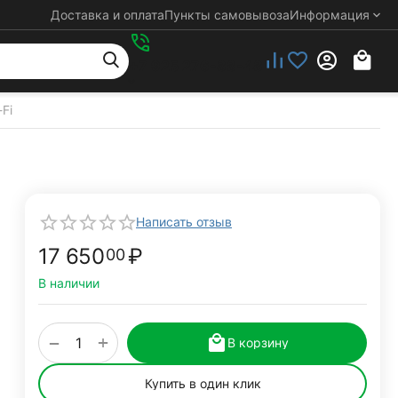
Доставка и оплата
Пункты самовывоза
Информация
+7 925 276-88-48
-Fi
Написать отзыв
17 650
₽
00
В наличии
+
−
В корзину
Купить в один клик