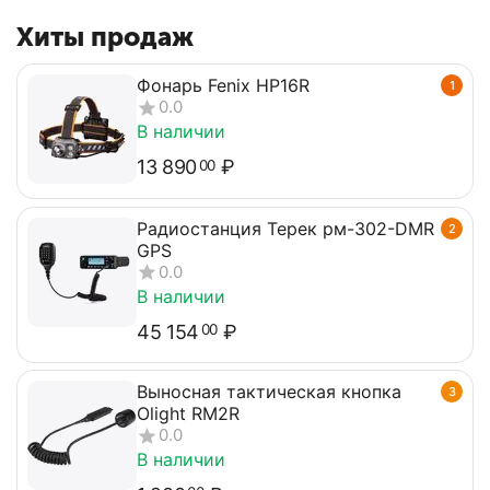
Хиты продаж
Фонарь Fenix HP16R
1
0.0
В наличии
13 890
₽
00
Радиостанция Терек рм-302-DMR
2
GPS
0.0
В наличии
45 154
₽
00
Выносная тактическая кнопка
3
Olight RM2R
0.0
В наличии