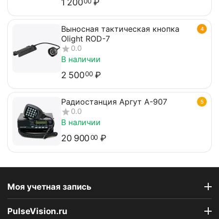
1 200
₽
00
Выносная тактическая кнопка
4
Olight ROD-7
0.0
В наличии
2 500
₽
00
Радиостанция Аргут А-907
5
0.0
В наличии
20 900
₽
00
Моя учетная запись
PulseVision.ru