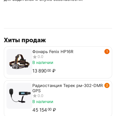
Хиты продаж
Фонарь Fenix HP16R
1
0.0
В наличии
13 890
₽
00
Радиостанция Терек рм-302-DMR
2
GPS
0.0
В наличии
45 154
₽
00