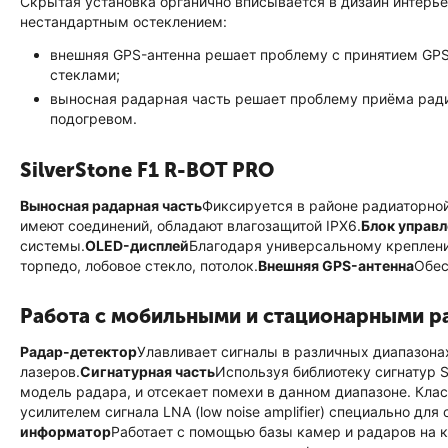
Скрытая установка органично вписывается в дизайн интерь
нестандартным остеклением:
внешняя GPS-антенна решает проблему с принятием GPS
стеклами;
выносная радарная часть решает проблему приёма рад
подогревом.
SilverStone F1 R-BOT PRO
Выносная радарная часть
Фиксируется в районе радиаторной
имеют соединений, обладают влагозащитой IPX6.
Блок управ
системы.
OLED-дисплей
Благодаря универсальному креплен
торпедо, лобовое стекло, потолок.
Внешняя GPS-антенна
Обес
Работа с мобильными и стационарными р
Радар-детектор
Улавливает сигналы в различных диапазона
лазеров.
Сигнатурная часть
Используя библиотеку сигнатур S
модель радара, и отсекает помехи в данном диапазоне. Кла
усилителем сигнала LNA (low noise amplifier) специально д
информатор
Работает с помощью базы камер и радаров на к