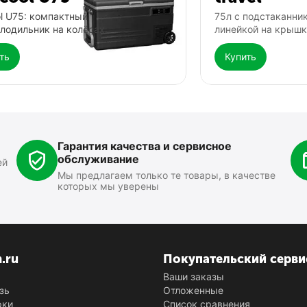
ol U75: компактный
75л с подстаканни
лодильник на колёсах.
линейкой на крышк
ть
Купить
Фонарь Fenix TK25
Выносная такт
Fenix AER-06s
0.0
0.0
В наличии
В наличии
Гарантия качества и сервисное
10 900
₽
4 890
₽
00
00
обслуживание
ей
Мы предлагаем только те товары, в качестве
которых мы уверены
Показать ещё
n.ru
Покупательский серви
Ваши заказы
зь
Отложенные
рки
Список сравнения