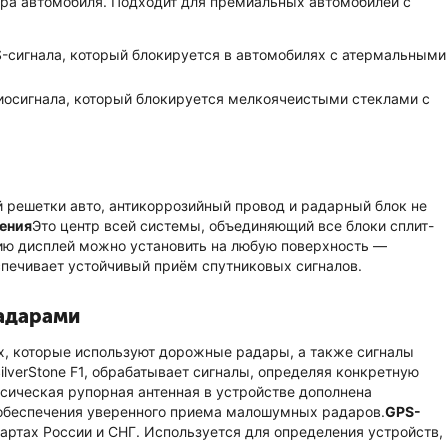
ера автомобиля. Подходит для премиальных автомобилей с
-сигнала, который блокируется в автомобилях с атермальными
иосигнала, который блокируется мелкоячеистыми стеклами с
 решетки авто, антикоррозийный провод и радарный блок не
ления
Это центр всей системы, объединяющий все блоки сплит-
ию дисплей можно установить на любую поверхность —
печивает устойчивый приём спутниковых сигналов.
адарами
х, которые используют дорожные радары, а также сигналы
ilverStone F1, обрабатывает сигналы, определяя конкретную
ссическая рупорная антенная в устройстве дополнена
ля обеспечения уверенного приема малошумных радаров.
GPS-
артах России и СНГ. Используется для определения устройств,