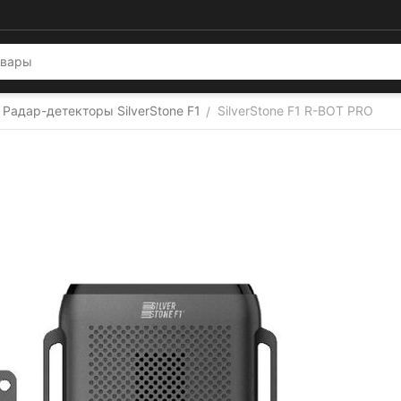
Радар-детекторы SilverStone F1
SilverStone F1 R-BOT PRO
/