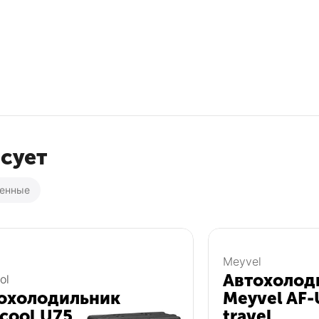
есует
ренные
Популярный
Популярный
Meyvel
Автохолод
ol
охолодильник
Meyvel AF-
icool U75
travel