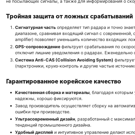
не посылающих сигналы, а также для информирования о ск
Тройная защита от ложных срабатываний
Сигнатурная часть
определяет тип радара и точно знает
диапазоне, сравнивая входящий сигнал с современной, о
amplifier) позволяет уменьшить количество входящих ло
GPS-сопровождение
фильтрует срабатывания по скорос
отключит лишние уведомления о радарах. Еженедельно 
Система Anti-CAS (Collision Avoiding System)
фильтрует
(парктроники, круиз-контроль и другие частые источник
Гарантированное корейское качество
Качественная сборка и материалы
, благодаря которым 
надежны, хорошо фиксируются.
Завод производитель осуществляет сборку на автомати
ошибки при производстве.
Ультрасовременный дизайн
, разработанный с максима
тенденций промышленного дизайна.
Удобный дисплей
и интуитивное управление делают исп