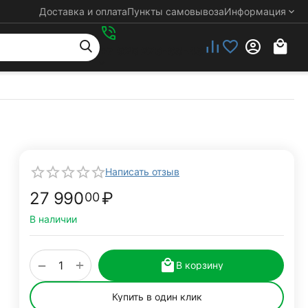
Доставка и оплата
Пункты самовывоза
Информация
+7 925 276-88-48
Написать отзыв
27 990
₽
00
В наличии
+
−
В корзину
Купить в один клик