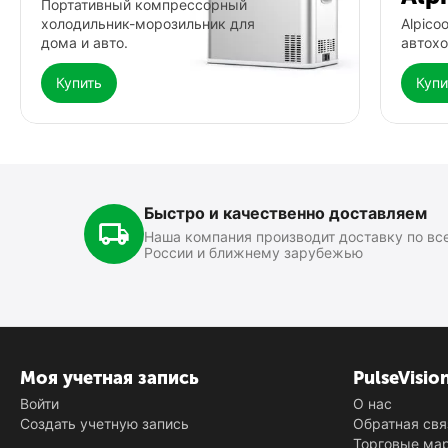
Портативный компрессорный
холодильник-морозильник для
Alpico
дома и авто.
автохо
Купить
Купи
Автохолодильник Meyvel AF-
Фонарь Fenix HP16R
G25
0.0
0.0
В наличии
В наличии
Быстро и качественно доставляем
15 499
₽
13 890
₽
00
00
Наша компания производит доставку по вс
России и ближнему зарубежью
Моя учетная запись
PulseVisio
Войти
О нас
Создать учетную запись
Обратная свя
Торговые ма