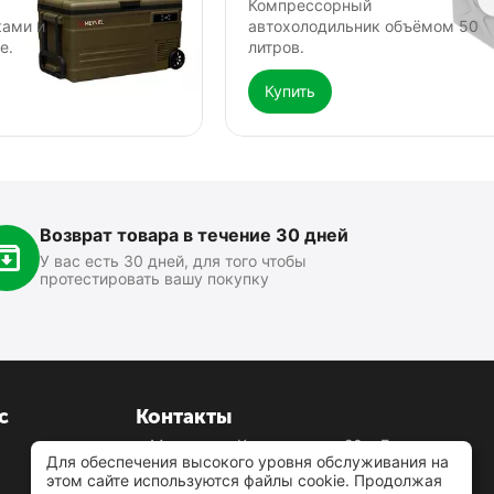
Компрессорный
ками и
автохолодильник объёмом 50
е.
литров.
Купить
ическая кнопка
Рация Аргут А-43
Радио
А-403
0.0
0.0
В наличии
В нал
Возврат товара в течение 30 дней
8 350
₽
22 2
00
У вас есть 30 дней, для того чтобы
протестировать вашу покупку
с
Контакты
г. Москва, ул.Кусковская д.20а, Бизнес-
Для обеспечения высокого уровня обслуживания на
центр «Кусково» 1-й подъезд, этаж 6, офис
этом сайте используются файлы cookie. Продолжая
607в