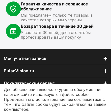
Показать ещё
Гарантия качества и сервисное
обслуживание
Мы предлагаем только те товары, в
качестве которых мы уверены
Возврат товара в течение 30 дней
У вас есть 30 дней, для того чтобы
протестировать вашу покупку
Моя учетная запись
PulseVision.ru
Покупательский сервис
Для обеспечения высокого уровня обслуживания
на этом сайте используются файлы cookie.
Контакты
Продолжая его использование, вы соглашаетесь с
тем, что файлы cookie будут сохраняться на вашем
компьютере.
© 2009 - 2026 Интернет-магазин PulseVision.ru.