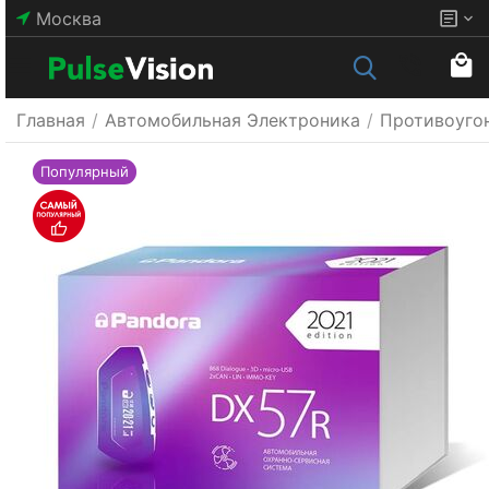
Москва
Главная
/
Автомобильная Электроника
/
Противоуго
Популярный