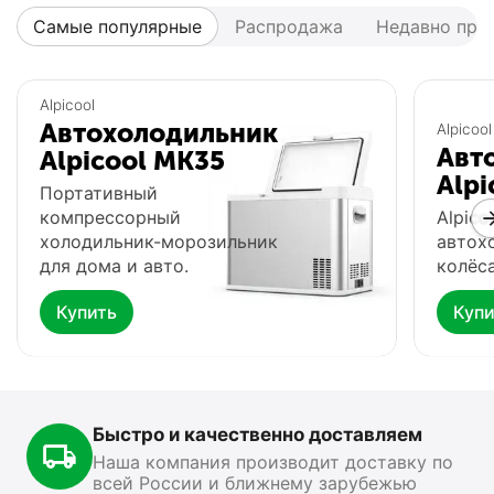
Самые популярные
Распродажа
Недавно про
Популярный
Популярный
Alpicool
Автохолодильник
Alpicool
Авт
Alpicool MK35
Alpi
Портативный
компрессорный
Alpico
холодильник-морозильник
автох
для дома и авто.
колёса
Купить
Купи
Автохолодильник
Фонарь Fenix HP16R
Ф
Meyvel AF-G25
0.0
0.0
В наличии
В
В наличии
Быстро и качественно доставляем
15 499
₽
13 890
₽
1
00
00
Наша компания производит доставку по
всей России и ближнему зарубежью