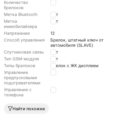
Количество
1
брелоков
Метка Bluetooth
Нет
Метка
Нет
иммобилайзера
Напряжение
12
Способ управления
Брелок, штатный ключ от
автомобиля (SLAVE)
Спутниковая связь
Нет
Тип GSM-модуля
Нет
Типы брелоков
Брелок с ЖК дисплеем
Управление
Да
предпусковыми
подогревателями
Управление с
Да
телефона
Найти похожие