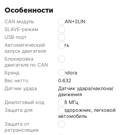
Особенности
CAN модуль
2CAN+2LIN
SLAVE-режим
Да
USB порт
Да
Автоматический
Есть
запуск двигателя
Блокировка
Да
двигателя по CAN
Бренд
Pandora
Вес нетто
0.632
Датчик удара
Датчик удара/наклона/
движения
Диалоговый код
868 МГц
Защита для
Внедорожник, легковой
автомобиль
Защита от
Да
ретрансляции