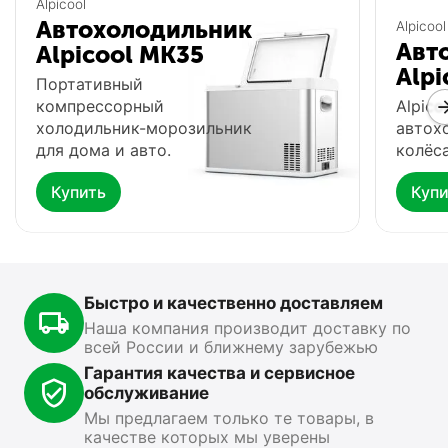
Alpicool
Автохолодильник
Alpicool
Авт
Alpicool MK35
Alpi
Портативный
компрессорный
Alpico
холодильник-морозильник
автох
для дома и авто.
колёса
Купить
Купи
Автохолодильник
Фонарь Fenix HP16R
Ф
Meyvel AF-G25
0.0
0.0
В наличии
В
В наличии
Быстро и качественно доставляем
15 499
₽
13 890
₽
1
00
00
Наша компания производит доставку по
всей России и ближнему зарубежью
Показать ещё
Гарантия качества и сервисное
обслуживание
Мы предлагаем только те товары, в
качестве которых мы уверены