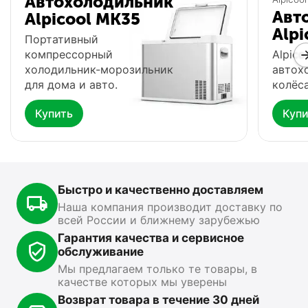
Автохолодильник
Авт
Alpicool MK35
Alpi
Портативный
компрессорный
Alpico
холодильник-морозильник
автох
для дома и авто.
колёса
Купить
Купи
Автохолодильник
Фонарь Fenix HP16R
Ф
Meyvel AF-G25
0.0
0.0
В наличии
В
В наличии
Быстро и качественно доставляем
15 499
₽
13 890
₽
1
00
00
Наша компания производит доставку по
всей России и ближнему зарубежью
Показать ещё
Гарантия качества и сервисное
обслуживание
Мы предлагаем только те товары, в
качестве которых мы уверены
Возврат товара в течение 30 дней