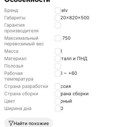
Бренд
Artelv
Габариты
2020x820x500
Гарантия
12
производителя
Максимальный
До 750
перевозимый вес
Масса
21,1
Материал
Металл и ПНД
Полозья
8
Рабочая
-60 ~ +60
температура
Страна разработки
Россия
Страна сборки
Страна сборки
Цвет
Черный
Ширина дна
550
Найти похожие