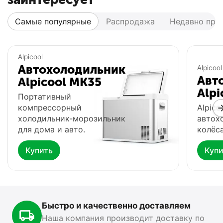
Самые популярные
Распродажа
Недавно про
Популярный
Популярный
Alpicool
Автохолодильник
Alpicool
Авт
Alpicool MK35
Alpi
Портативный
компрессорный
Alpico
холодильник-морозильник
автох
для дома и авто.
колёса
Купить
Купи
Автохолодильник
Фонарь Fenix HP16R
Ф
Meyvel AF-G25
0.0
0.0
В наличии
В
В наличии
Быстро и качественно доставляем
15 499
₽
13 890
₽
1
00
00
Наша компания производит доставку по