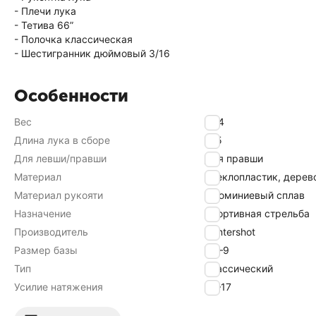
- Плечи лука
- Тетива 66”
- Полочка классическая
- Шестигранник дюймовый 3/16
Особенности
Вес
1.44
Длина лука в сборе
165
Для левши/правши
Для правши
Материал
Стеклопластик, дерев
Материал рукояти
Алюминиевый сплав
Назначение
Спортивная стрельба
Производитель
Centershot
Размер базы
7.5–9
Тип
Классический
Усилие натяжения
16–17