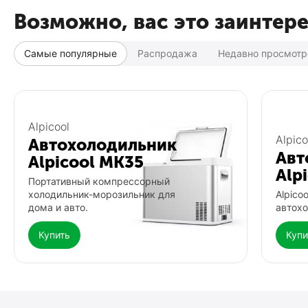
Возможно, вас это заинтер
Самые популярные
Распродажа
Недавно просмот
Популярный
Популярный
Alpicool
Alpico
Автохолодильник
Авт
Alpicool MK35
Alp
Портативный компрессорный
холодильник-морозильник для
Alpico
дома и авто.
автохо
Купить
Купи
Автохолодильник Meyvel AF-
Фонарь Fenix HP16R
G25
0.0
0.0
В наличии
В наличии