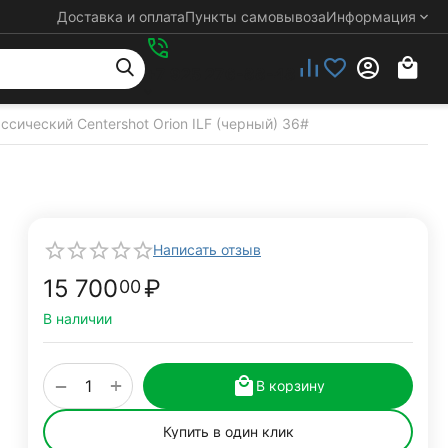
Доставка и оплата
Пункты самовывоза
Информация
+7 925 276-88-48
ссический Centershot Orion ILF (черный) 36#
Написать отзыв
15 700
₽
00
В наличии
+
−
В корзину
Купить в один клик