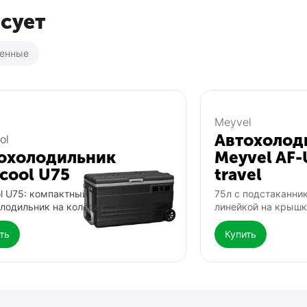
есует
ренные
Популярный
Популярный
Meyvel
Автохолод
ol
охолодильник
Meyvel AF-
icool U75
travel
ol U75: компактный
75л с подстаканни
лодильник на колёсах.
линейкой на крышк
ть
Купить
Фонарь Fenix TK25
Выносная такт
Fenix AER-06s
0.0
0.0
В наличии
В наличии