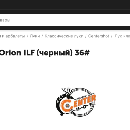
и и арбалеты
Луки
Классические луки
Centershot
Лук кла
/
/
/
/
Orion ILF (черный) 36#