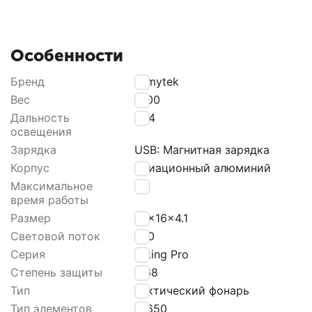
Особенности
Бренд
Armytek
Вес
1000
Дальность
284
освещения
Зарядка
USВ: Магнитная зарядка
Корпус
Авиационный алюминий
Максимальное
32
время работы
Размер
4.1x16x4.1
Световой поток
700
Серия
Viking Pro
Степень защиты
IР68
Тип
Тактический фонарь
Тип элементов
18650