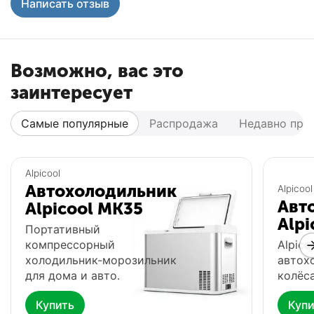
Написать отзыв
Возможно, вас это
заинтересует
Самые популярные
Распродажа
Недавно про
Популярный
Популярный
Alpicool
Автохолодильник
Alpicool
Авт
Alpicool MK35
Alpi
Портативный
компрессорный
Alpico
холодильник-морозильник
автох
для дома и авто.
колёса
Купить
Купи
Автохолодильник
Фонарь Fenix HP16R
Ф