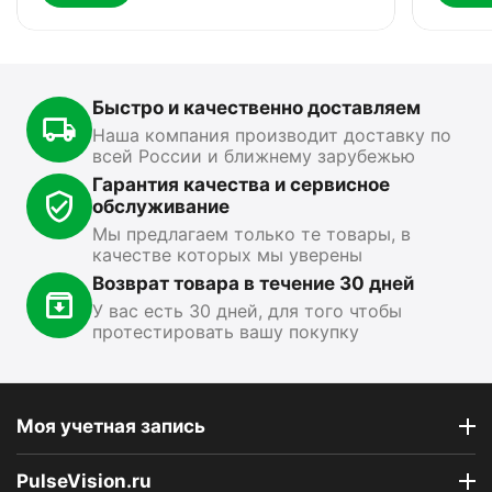
Meyvel AF-G25
0.0
0.0
В наличии
В
В наличии
Быстро и качественно доставляем
15 499
₽
13 890
₽
1
00
00
Наша компания производит доставку по
всей России и ближнему зарубежью
Показать ещё
Гарантия качества и сервисное
обслуживание
Мы предлагаем только те товары, в
качестве которых мы уверены
Возврат товара в течение 30 дней
У вас есть 30 дней, для того чтобы
протестировать вашу покупку
Моя учетная запись
PulseVision.ru