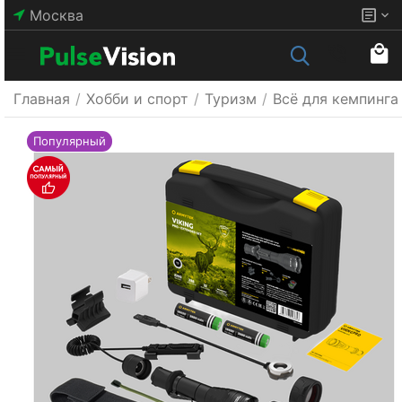
Москва
Главная
/
Хобби и спорт
/
Туризм
/
Всё для кемпинга
Популярный