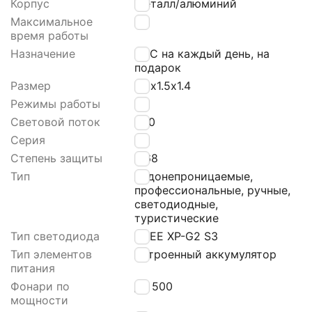
Корпус
Металл/алюминий
Максимальное
25
время работы
Назначение
ЕDС на каждый день, на
подарок
Размер
4.8х1.5х1.4
Режимы работы
2
Световой поток
200
Серия
E
Степень защиты
IР68
Тип
водонепроницаемые,
профессиональные, ручные,
светодиодные,
туристические
Тип светодиода
СRЕЕ ХР-G2 S3
Тип элементов
Встроенный аккумулятор
питания
Фонари по
до 500
мощности