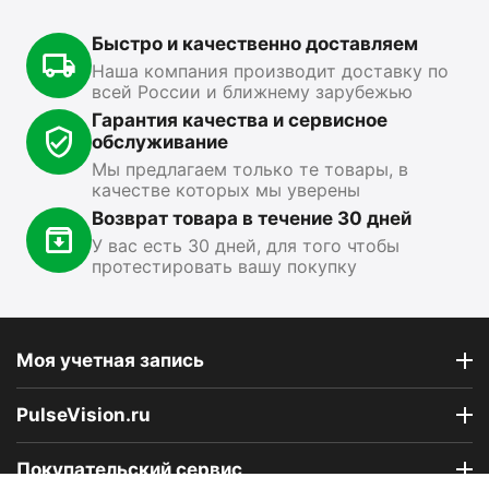
В наличии
Быстро и качественно доставляем
15 499
₽
13 890
₽
1
00
00
Наша компания производит доставку по
всей России и ближнему зарубежью
Показать ещё
Гарантия качества и сервисное
обслуживание
Мы предлагаем только те товары, в
качестве которых мы уверены
Возврат товара в течение 30 дней
У вас есть 30 дней, для того чтобы
протестировать вашу покупку
Моя учетная запись
PulseVision.ru
Покупательский сервис