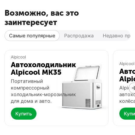
Возможно, вас это
заинтересует
Самые популярные
Распродажа
Недавно про
Популярный
Популярный
Alpicool
Автохолодильник
Alpicool
Авт
Alpicool MK35
Alpi
Портативный
компрессорный
Alpico
холодильник-морозильник
автох
для дома и авто.
колёса
Купить
Купи
Автохолодильник
Фонарь Fenix HP16R
Ф
Meyvel AF-G25
0.0
0.0
В наличии
В