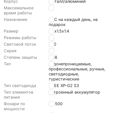
Корпус
Металл/алюминий
Максимальное
25
время работы
Назначение
ЕDС на каждый день, на
подарок
Размер
4.8х1.5х1.4
Режимы работы
2
Световой поток
200
Серия
E
Степень защиты
IР68
Тип
водонепроницаемые,
профессиональные, ручные,
светодиодные,
туристические
Тип светодиода
СRЕЕ ХР-G2 S3
Тип элементов
Встроенный аккумулятор
питания
Фонари по
до 500
мощности