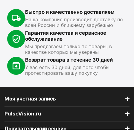
В наличии
Быстро и качественно доставляем
15 499
₽
13 890
₽
1
00
00
Наша компания производит доставку по
всей России и ближнему зарубежью
Показать ещё
Гарантия качества и сервисное
обслуживание
Мы предлагаем только те товары, в
качестве которых мы уверены
Возврат товара в течение 30 дней
У вас есть 30 дней, для того чтобы
протестировать вашу покупку
Моя учетная запись
PulseVision.ru
Покупательский сервис