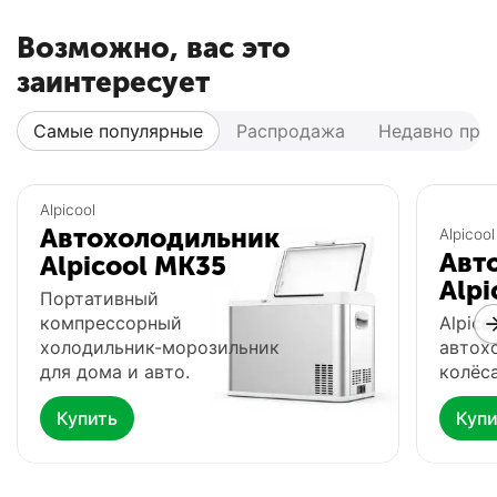
Возможно, вас это
заинтересует
Самые популярные
Распродажа
Недавно про
Популярный
Популярный
Alpicool
Автохолодильник
Alpicool
Авт
Alpicool MK35
Alpi
Портативный
компрессорный
Alpico
холодильник-морозильник
автох
для дома и авто.
колёса
Купить
Купи
Автохолодильник
Фонарь Fenix HP16R
Ф
Meyvel AF-G25
0.0
0.0
В наличии
В