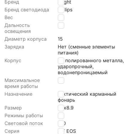
Бренд
Olight
Бренд светодиода
Philips
Вес
41
Дальность
60
освещения
Диаметр корпуса
15
Зарядка
Нет (сменные элементы
питания)
Корпус
Из полированного металла,
ударопрочный,
водонепроницаемый
Максимальное
16
время работы
Назначение
Тактический карманный
фонарь
Размер
1.5х8.9
Режимы работы
2
Световой поток
180
Серия
i3T EOS