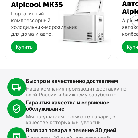
Авт
Alpicool MK35
Alpi
Портативный
компрессорный
Alpico
холодильник-морозильник
автох
для дома и авто.
колёса
Купить
Купи
Автохолодильник
Фонарь Fenix HP16R
Ф
Meyvel AF-G25
0.0
0.0
В наличии
В
В наличии
Быстро и качественно доставляем
15 499
₽
13 890
₽
1
00
00
Наша компания производит доставку по
всей России и ближнему зарубежью
Показать ещё
Гарантия качества и сервисное
обслуживание
Мы предлагаем только те товары, в
качестве которых мы уверены
Возврат товара в течение 30 дней
У вас есть 30 дней, для того чтобы