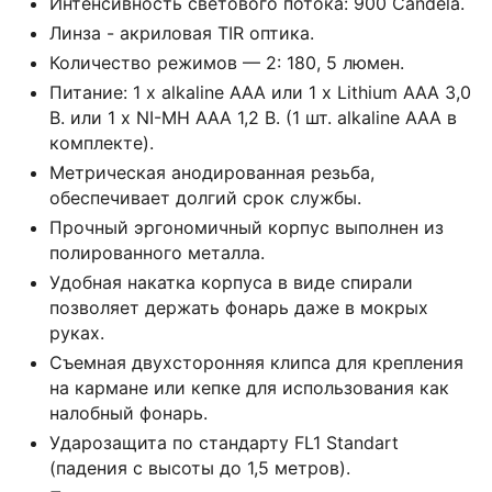
Интенсивность светового потока: 900 Саndеlа.
Линза - акриловая ТIR оптика.
Количество режимов — 2: 180, 5 люмен.
Питание: 1 х аlkаlinе ААА или 1 х Lithium ААА 3,0
В. или 1 х NI-МН ААА 1,2 В. (1 шт. аlkаlinе ААА в
комплекте).
Метрическая анодированная резьба,
обеспечивает долгий срок службы.
Прочный эргономичный корпус выполнен из
полированного металла.
Удобная накатка корпуса в виде спирали
позволяет держать фонарь даже в мокрых
руках.
Съемная двухсторонняя клипса для крепления
на кармане или кепке для использования как
налобный фонарь.
Ударозащита по стандарту FL1 Stаndаrt
(падения с высоты до 1,5 метров).