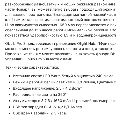
разнообразных разноцветных миющих режимов разной интен
части фонаря, вы можете легко выбрать подходящий режим 
для вашего пространства. Благодаря магнитной нижней част
клейким металлическим значком, который поставляется в к
Li-po аккумулятор емкостью 1650 мАч перезаряжается с по
обеспечивая до 156 часов работы минимальном режиме. Эт
похвастаться ударопрочностью 1,5 м и водонепроницаемость
Obulb Pro S поддерживает приложение Olight Hub. ПФри под
можно изменять режим, уровень яркости и цвет, а также к
Приложение так же может включать - выключать фонари Obul
управлять Obulb Pro S вместе с вами.
Технические характеристики:
Источник света: LED Warm белый мощностью 240 люмен 
Режимы работы: белый свет 240 и 0,8 люмен, Цветные 
Входящее напряжение: 2.5 - 4.2 Вольт.
Распределение света на 360°
Аккумуляторы: 3.7 В / 1650 mAh Li-po литий-полимерная 
USB ток зарядки СС&CV 4,2 В/1 Aмпер.
USB время зарядки: 2-3 часа.