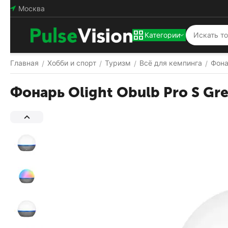
Москва
Категории
Главная
Хобби и спорт
Туризм
Всё для кемпинга
Фон
/
/
/
/
Фонарь Olight Obulb Pro S Gr
Популярный