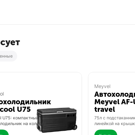
есует
ренные
Популярный
Популярный
Meyvel
Автохолод
ol
охолодильник
Meyvel AF-
icool U75
travel
ol U75: компактный
75л с подстаканни
лодильник на колёсах.
линейкой на крышк