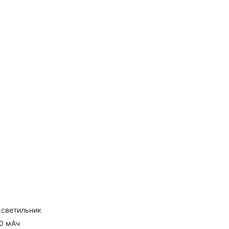
 светильник
50 мАч