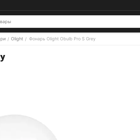
ари
Olight
Фонарь Olight Obulb Pro S Grey
/
/
ey