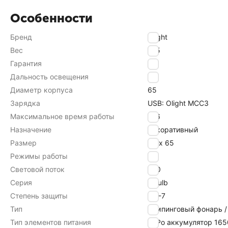
Особенности
Бренд
Olight
Вес
105
Гарантия
60
Дальность освещения
9
Диаметр корпуса
65
Зарядка
USB: Olight MCC3
Максимальное время работы
156
Назначение
декоративный
Размер
58 х 65
Режимы работы
7
Световой поток
240
Серия
Obulb
Степень защиты
IРХ-7
Тип
Кемпинговый фонарь /
Тип элементов питания
Li-Po аккумулятор 16