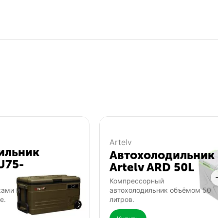
Artelv
Популярный
Попу
ильник
Автохолодильник
U75-
Artelv ARD 50L
Компрессорный
ками и
автохолодильник объёмом 50
е.
литров.