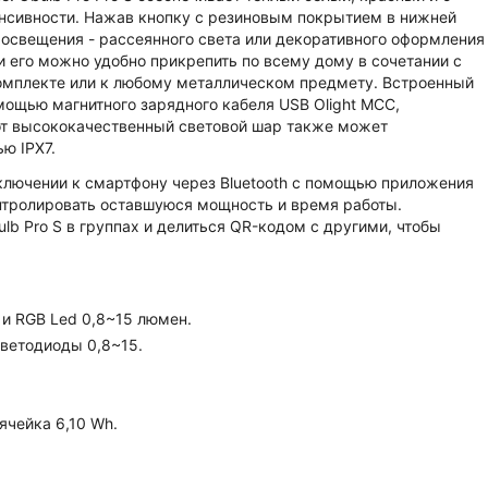
сивности. Нажав кнопку с резиновым покрытием в нижней
освещения - рассеянного света или декоративного оформления
и его можно удобно прикрепить по всему дому в сочетании с
омплекте или к любому металлическом предмету. Встроенный
мощью магнитного зарядного кабеля USB Olight MCC,
от высококачественный световой шар также может
ю IPX7.
ключении к смартфону через Bluetooth с помощью приложения
онтролировать оставшуюся мощность и время работы.
b Pro S в группах и делиться QR-кодом с другими, чтобы
и RGB Led 0,8~15 люмен.
светодиоды 0,8~15.
ячейка 6,10 Wh.