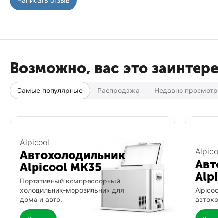
Написать отзыв
Возможно, вас это заинтер
Самые популярные
Распродажа
Недавно просмот
Популярный
Популярный
Alpicool
Alpico
Автохолодильник
Авт
Alpicool MK35
Alp
Портативный компрессорный
холодильник-морозильник для
Alpico
дома и авто.
автохо