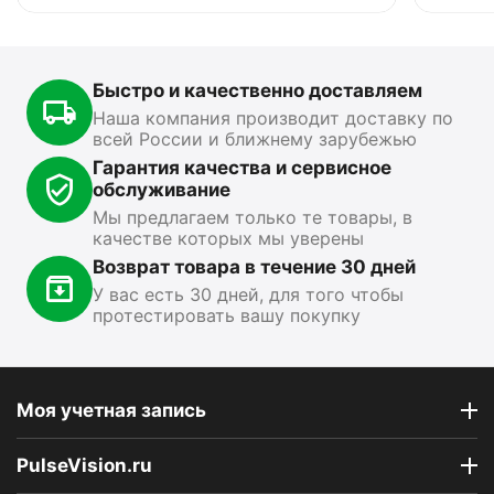
0.0
0.0
В наличии
В
В наличии
Быстро и качественно доставляем
15 499
₽
13 890
₽
1
00
00
Наша компания производит доставку по
всей России и ближнему зарубежью
Показать ещё
Гарантия качества и сервисное
обслуживание
Мы предлагаем только те товары, в
качестве которых мы уверены
Возврат товара в течение 30 дней
У вас есть 30 дней, для того чтобы
протестировать вашу покупку
Моя учетная запись
PulseVision.ru