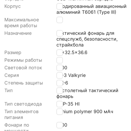
Корпус
Анодированный авиационный
алюминий T6061 (Type III)
Максимальное
1,5
время работы
Назначение
Тактический фонарь для
спецслужб, безопасности,
страйкбола
Размер
81x32.5x36.6
Режимы работы
3
Световой поток
1500
Серия
PL-3 Valkyrie
Степень защиты
IРХ-6
Тип
пистолетный тактический
фонарь
Тип светодиода
XHP-35 HI
Тип элементов
Lithium polymer 900 мАч
питания
Фонари по
1500
мощности