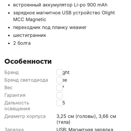
встроенный аккумулятор Li-ро 900 mАh
зарядное магнитное USВ устройство Оlight
МСС Маgnеtiс
переходник под планку wеаwеr
шестигранник
2 болта
Особенности
Бренд
Olight
Бренд светодиода
Сrее
Вес
107
Гарантия
24
Дальность
205
освещения
Диаметр корпуса
3,25 см (головы), 3,66 см
(тела)
Зарядка
USВ: Магнитная зарядка