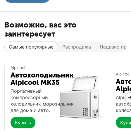
Возможно, вас это
заинтересует
Самые популярные
Распродажа
Недавно про
Популярный
Популярный
Alpicool
Автохолодильник
Alpicool
Авт
Alpicool MK35
Alpi
Портативный
компрессорный
Alpico
холодильник-морозильник
автох
для дома и авто.
колёса
Купить
Купи
Автохолодильник
Фонарь Fenix HP16R
Ф
Meyvel AF-G25