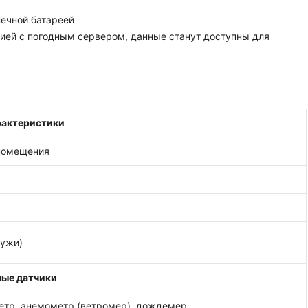
нечной батареей
ией с погодным сервером, данные станут доступны для
рактеристики
помещения
ружи)
ные датчики
етр, анемометр (ветромер), дождемер