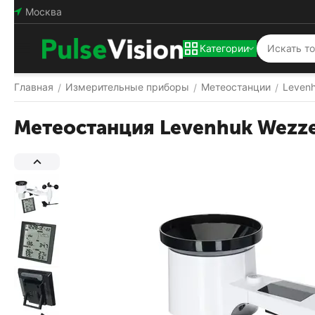
Москва
Категории
Главная
Измерительные приборы
Метеостанции
Leven
/
/
/
Метеостанция Levenhuk Wezze
Популярный