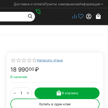
Доставка и оплата
Пункты самовывоза
Информация
+7 925 276-88-48
Написать отзыв
18 990
₽
00
В наличии
+
−
В корзину
Купить в один клик