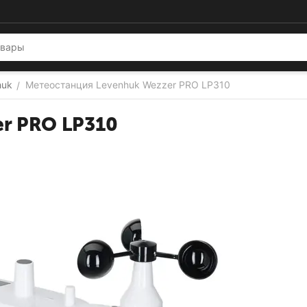
huk
Метеостанция Levenhuk Wezzer PRO LP310
/
r PRO LP310