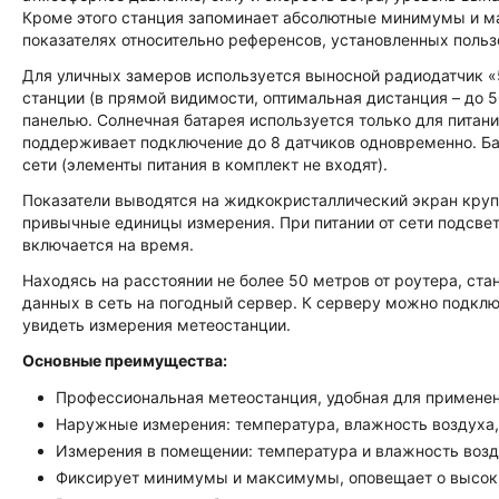
Кроме этого станция запоминает абсолютные минимумы и м
показателях относительно референсов, установленных польз
Для уличных замеров используется выносной радиодатчик «5 
станции (в прямой видимости, оптимальная дистанция – до 5
панелью. Солнечная батарея используется только для питан
поддерживает подключение до 8 датчиков одновременно. База
сети (элементы питания в комплект не входят).
Показатели выводятся на жидкокристаллический экран кру
привычные единицы измерения. При питании от сети подсветк
включается на время.
Находясь на расстоянии не более 50 метров от роутера, ста
данных в сеть на погодный сервер. К серверу можно подклю
увидеть измерения метеостанции.
Основные преимущества:
Профессиональная метеостанция, удобная для применен
Наружные измерения: температура, влажность воздуха, 
Измерения в помещении: температура и влажность воз
Фиксирует минимумы и максимумы, оповещает о высоких