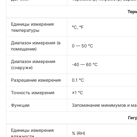
Тер
Единицы измерения
°C, °F
температуры
Диапазон измерения (в
0 — 50 °C
помещении)
Диапазон измерения
-40 — 60 °C
(снаружи)
Разрешение измерения
0.1 °C
Точность измерения
±1 °C
Функции
Запоминание минимумов и мак
Гиг
Единицы измерения
% (RH)
влажности