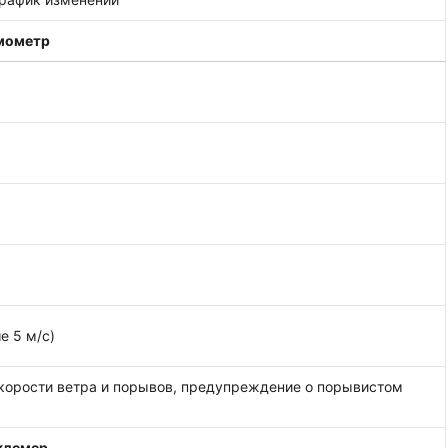
мометр
е 5 м/с)
корости ветра и порывов, предупреждение о порывистом
демер