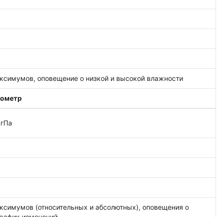
симумов, оповещение о низкой и высокой влажности
рометр
 гПа
симумов (относительных и абсолютных), оповещения о
график изменений