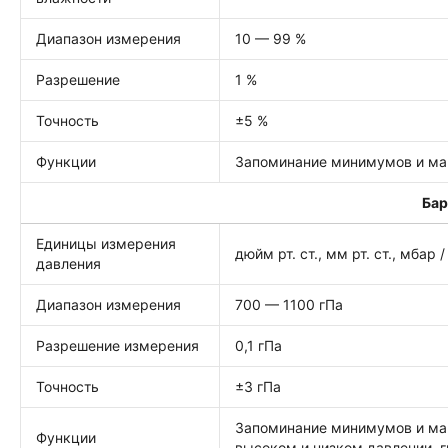
Диапазон измерения
10 — 99 %
Разрешение
1 %
Точность
±5 %
Функции
Запоминание минимумов и мак
Ба
Единицы измерения
дюйм рт. ст., мм рт. ст., мбар /
давления
Диапазон измерения
700 — 1100 гПа
Разрешение измерения
0,1 гПа
Точность
±3 гПа
Запоминание минимумов и мак
Функции
высоком и низком давлении, 