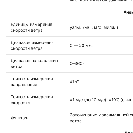
Ане
Единицы измерения
узлы, км/ч, м/с, мили/ч
скорости ветра
Диапазон измерения
0 — 50 м/с
скорости ветра
Диапазон направления
0–360°
ветра
Точность измерения
±15°
направления
Точность измерения
±1 м/с (до 10 м/с), ±10% (свыш
скорости
Запоминание максимальной с
Функции
ветре
Дож