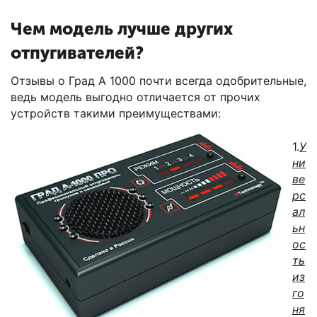
Чем модель лучше других
отпугивателей?
Отзывы о Град А 1000 почти всегда одобрительные,
ведь модель выгодно отличается от прочих
устройств такими преимуществами:
1.
У
ни
ве
рс
ал
ьн
ос
ть
из
го
ня