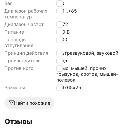
Вес
100
Диапазон рабочих
-40...+85
температур
Диапазон частот
4...72
Питание
220 В
Площадь
1000
отпугивания
Принцип действия
Ультразвуковой, звуковой
Производитель
Град
Против кого
Крыс, мышей, прочих
грызунов, кротов, мышей-
полевок
Размеры
109х65х25
Найти похожие
Отзывы