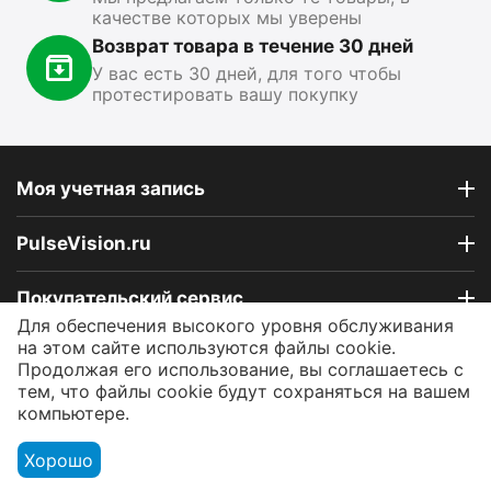
качестве которых мы уверены
Возврат товара в течение 30 дней
У вас есть 30 дней, для того чтобы
протестировать вашу покупку
Моя учетная запись
PulseVision.ru
Покупательский сервис
Для обеспечения высокого уровня обслуживания
на этом сайте используются файлы cookie.
Контакты
Продолжая его использование, вы соглашаетесь с
тем, что файлы cookie будут сохраняться на вашем
компьютере.
© 2009 - 2026 Интернет-магазин PulseVision.ru.
Работаем ежедневно!
Хорошо
9 790
₽
00
В корзину
Корзина
Аккаунт
Контакты
Меню
Найти