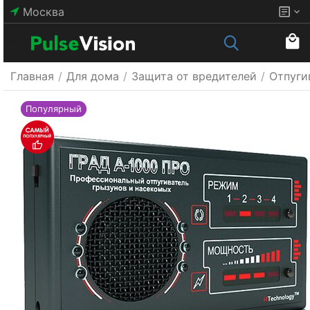
Москва
Главная
/
Для дома
/
Защита от вредителей
/
Отпуги
Популярный