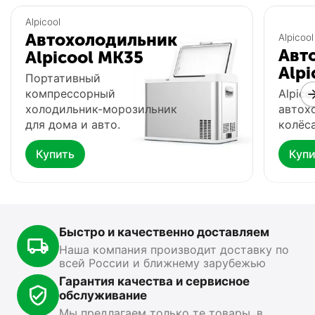
Популярный
Популярный
Alpicool
Автохолодильник
Alpicool
Авт
Alpicool MK35
Alpi
Портативный
компрессорный
Alpico
холодильник-морозильник
автох
для дома и авто.
колёса
Купить
Купи
Автохолодильник
Фонарь Fenix HP16R
Ф
Meyvel AF-G25
0.0
0.0
В наличии
В
В наличии
Быстро и качественно доставляем
15 499
₽
13 890
₽
1
00
00
Наша компания производит доставку по
всей России и ближнему зарубежью
Показать ещё
Гарантия качества и сервисное
обслуживание
Мы предлагаем только те товары, в