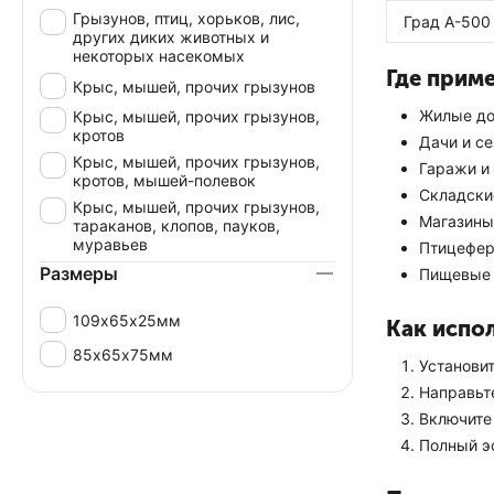
Грызунов, птиц, хорьков, лис,
Град А-500
других диких животных и
некоторых насекомых
Где прим
Крыс, мышей, прочих грызунов
Жилые до
Крыс, мышей, прочих грызунов,
кротов
Дачи и с
Крыс, мышей, прочих грызунов,
Гаражи и
кротов, мышей-полевок
Складски
Крыс, мышей, прочих грызунов,
Магазины
тараканов, клопов, пауков,
муравьев
Птицефер
Размеры
Пищевые 
109х65х25мм
Как испо
85х65х75мм
Установит
Направьт
Включите 
Полный э