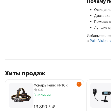
Почему п
Официаль
Доставка
Помощь в
Лучшие ц
Избавьтесь от
в
PulseVision.r
Хиты продаж
1
Фонарь Fenix HP16R
0.0
В наличии
13 890
₽
00