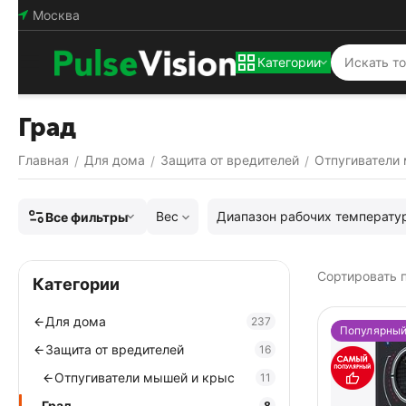
Москва
Категории
Град
Главная
Для дома
Защита от вредителей
Отпугиватели
/
/
/
Вес
Диапазон рабочих температу
Все фильтры
Сортировать п
Категории
Для дома
237
Популярны
Защита от вредителей
16
Отпугиватели мышей и крыс
11
Град
8