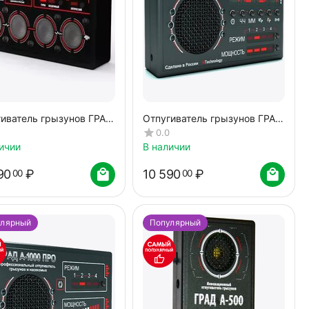
гиватель грызунов ГРАД
Отпугиватель грызунов ГРАД
РА 3D
А-1000 ПРО+
0.0
ичии
В наличии
90
₽
10 590
₽
00
00
улярный
Популярный