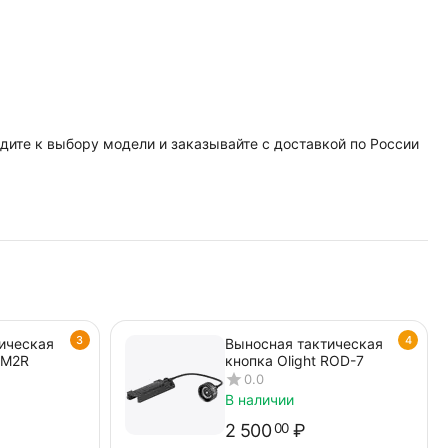
одите к выбору модели и заказывайте с доставкой по России
3
4
ическая
Выносная тактическая
RM2R
кнопка Olight ROD-7
0.0
В наличии
2 500
₽
00