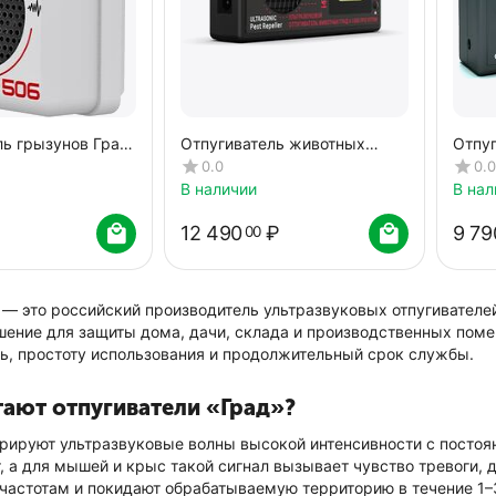
ль грызунов Град
Отпугиватель животных
Отпу
ГРАД А-1000 ПРО ОПТИК
А-10
0.0
0.0
В наличии
В нал
12 490
₽
9 79
00
 — это российский производитель ультразвуковых отпугивателе
шение для защиты дома, дачи, склада и производственных поме
ь, простоту использования и продолжительный срок службы.
тают отпугиватели «Град»?
рируют ультразвуковые волны высокой интенсивности с постоян
 а для мышей и крыс такой сигнал вызывает чувство тревоги, 
астотам и покидают обрабатываемую территорию в течение 1–