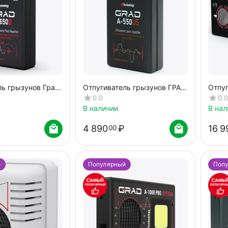
ль грызунов Град
Отпугиватель грызунов ГРАД
Отпу
А-550УЗ
УЛЬТ
0.0
0.0
В наличии
В нал
4 890
₽
16 9
00
й
Популярный
Поп