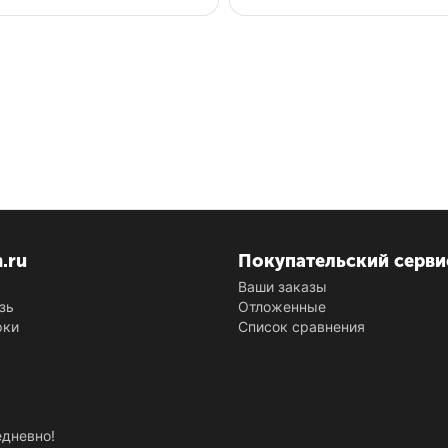
n.ru
Покупательский серви
Ваши заказы
зь
Отложенные
рки
Список сравнения
едневно!