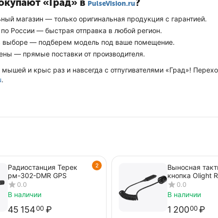
окупают «Град» в
?
PulseVision.ru
ный магазин — только оригинальная продукция с гарантией.
 по России — быстрая отправка в любой регион.
 выборе — подберем модель под ваше помещение.
ены — прямые поставки от производителя.
 мышей и крыс раз и навсегда с отпугивателями «Град»! Перех
u
.
2
Радиостанция Терек
Выносная такт
рм-302-DMR GPS
кнопка Olight 
0.0
0.0
В наличии
В наличии
45 154
₽
1 200
₽
00
00