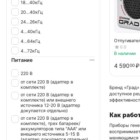
18...40кГц
20...40кГц
24...26кГц
4...40кГц
Отпугивате
4...64кГц
506
0.0
4...72кГц
В наличии
Питание
4 590
₽
00
220 В
от сети 220 В (адаптер в
комплекте)
Бренд «Град»
доступное ре
от сети 220 В (адаптер в
комплекте) или внешнего
эффективност
источника 12-20 В (адаптер
докупается отдельно)
Как рабо
от сети 220 В (адаптер в
комплекте), трех батареек/
Приборы гене
аккумуляторов типа "ААА" или
воспринимает,
внешнего источника 5-15 В
меняющимся ч
(адаптер докупается отдельно)