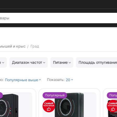
 мышей и крыс
Град
/
р
Диапазон частот
Питание
Площадь отпугивани
о:
Показать:
Популярные выше
20
й
Популярный
Поп