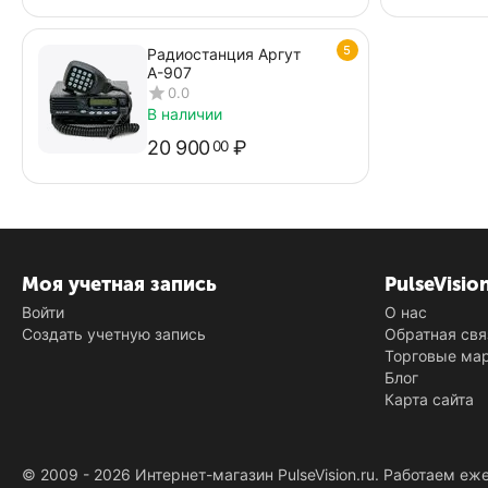
5
Радиостанция Аргут
А-907
0.0
В наличии
20 900
₽
00
Моя учетная запись
PulseVisio
Войти
О нас
Создать учетную запись
Обратная свя
Торговые ма
Блог
Карта сайта
© 2009 - 2026 Интернет-магазин PulseVision.ru. Работаем еж