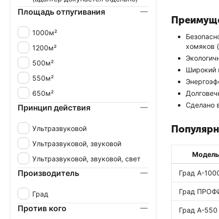
Площадь отпугивания
Преимуще
1000м²
Безопасно
хомяков 
1200м²
Экологичн
500м²
Широкий 
550м²
Энергоэф
650м²
Долговеч
Сделано 
Принцип действия
Популярн
Ультразвуковой
Ультразвуковой, звуковой
Модель
Ультразвуковой, звуковой, свет
Производитель
Град А-100
Град ПРОФ
Град
Против кого
Град А-550