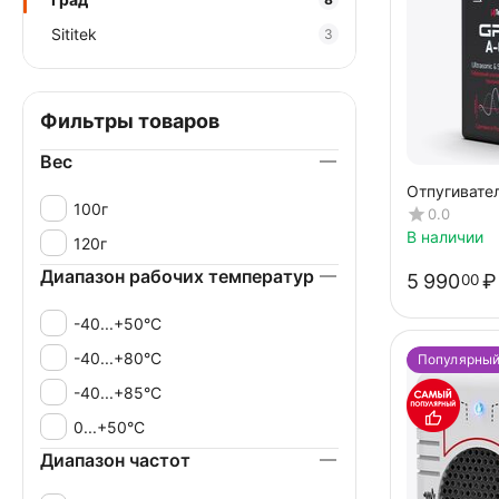
Sititek
3
Фильтры товаров
Вес
Отпугивате
100г
А-650Д
0.0
В наличии
120г
Диапазон рабочих температур
5 990
₽
00
-40...+50°C
-40...+80°C
Популярны
-40...+85°C
0...+50°C
Диапазон частот