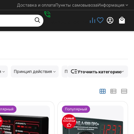
Доставка и оплата
Пункты самовывоза
Информация
+7 925 276-88-48
я
Принцип действия
Производитель
Против кого
Уточнить категорию
улярный
Популярный