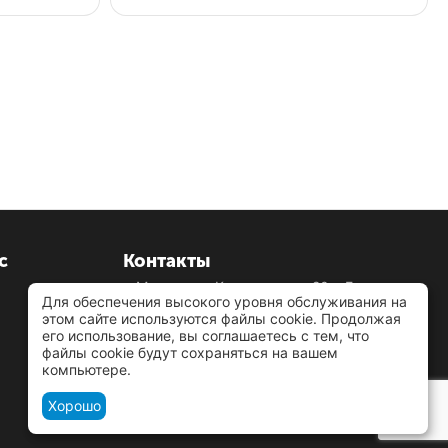
с
Контакты
г. Москва, ул.Кусковская д.20а, Бизнес-
Для обеспечения высокого уровня обслуживания на
центр «Кусково» 1-й подъезд, этаж 6, офис
этом сайте используются файлы cookie. Продолжая
607в
его использование, вы соглашаетесь с тем, что
+7 925 276-88-48
(звонок бесплатный)
файлы cookie будут сохраняться на вашем
Пн-Вс 9.00 - 18.00
компьютере.
zakaz@pulsevision.ru
Хорошо
Посмотреть на карте