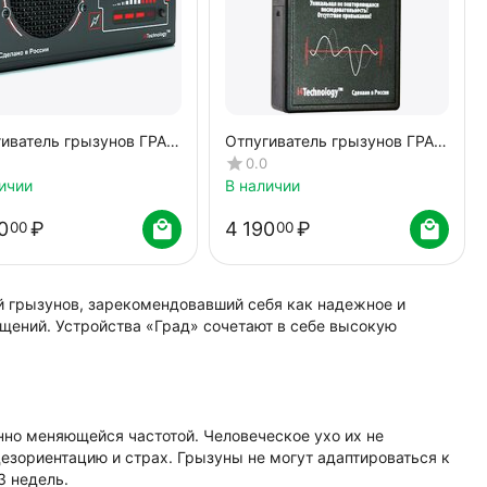
гиватель грызунов ГРАД
Отпугиватель грызунов ГРАД
00 ПРО
А-500
0.0
ичии
В наличии
0
₽
4 190
₽
00
00
й грызунов, зарекомендовавший себя как надежное и
щений. Устройства «Град» сочетают в себе высокую
но меняющейся частотой. Человеческое ухо их не
дезориентацию и страх. Грызуны не могут адаптироваться к
3 недель.