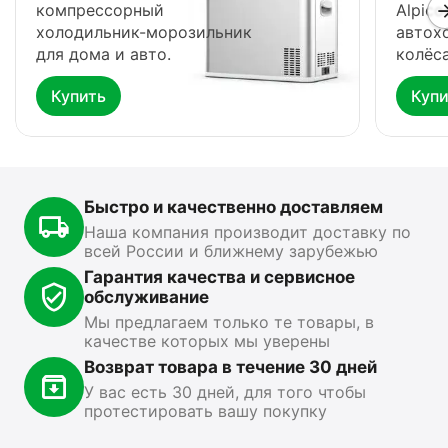
компрессорный
Alpico
холодильник-морозильник
автох
для дома и авто.
колёса
Купить
Купи
Автохолодильник
Фонарь Fenix HP16R
Ф
Meyvel AF-G25
0.0
0.0
В наличии
В
В наличии
Быстро и качественно доставляем
15 499
₽
13 890
₽
1
00
00
Наша компания производит доставку по
всей России и ближнему зарубежью
Показать ещё
Гарантия качества и сервисное
обслуживание
Мы предлагаем только те товары, в
качестве которых мы уверены
Возврат товара в течение 30 дней
У вас есть 30 дней, для того чтобы
протестировать вашу покупку