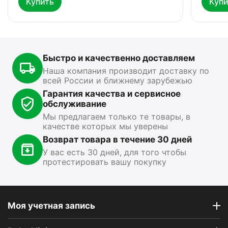
Купить
Купи
Автохолодильник
Фонарь Fenix HP16R
Ф
Meyvel AF-G25
0.0
0.0
В наличии
В
В наличии
Быстро и качественно доставляем
15 499
₽
13 890
₽
1
00
00
Наша компания производит доставку по
всей России и ближнему зарубежью
Показать ещё
Гарантия качества и сервисное
обслуживание
Мы предлагаем только те товары, в
качестве которых мы уверены
Возврат товара в течение 30 дней
У вас есть 30 дней, для того чтобы
протестировать вашу покупку
Моя учетная запись