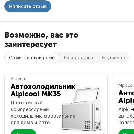
Написать отзыв
Возможно, вас это
заинтересует
Самые популярные
Распродажа
Недавно про
Популярный
Популярный
Alpicool
Автохолодильник
Alpicool
Авт
Alpicool MK35
Alpi
Портативный
компрессорный
Alpico
холодильник-морозильник
автох
для дома и авто.
колёса