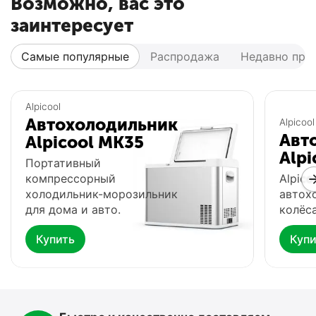
Возможно, вас это
заинтересует
Самые популярные
Распродажа
Недавно про
Популярный
Популярный
Alpicool
Автохолодильник
Alpicool
Авт
Alpicool MK35
Alpi
Портативный
компрессорный
Alpico
холодильник-морозильник
автох
для дома и авто.
колёса
Купить
Купи
Автохолодильник
Фонарь Fenix HP16R
Ф
Meyvel AF-G25
0.0
0.0
В наличии
В
В наличии