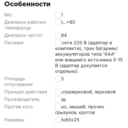
Особенности
Вес
120
Диапазон рабочих
-40...+80
температур
Диапазон частот
4...64
Питание
от сети 220 В (адаптер в
комплекте), трех батареек/
аккумуляторов типа "ААА"
или внешнего источника 5-15
В (адаптер докупается
отдельно)
Площадь
500
отпугивания
Принцип действия
Ультразвуковой, звуковой
Производитель
Град
Против кого
Крыс, мышей, прочих
грызунов, кротов
Размеры
109х65х25