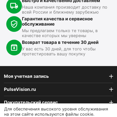
Быстро и качественно доставляем
15 499
₽
13 890
₽
1
00
00
Наша компания производит доставку по
всей России и ближнему зарубежью
Показать ещё
Гарантия качества и сервисное
обслуживание
Мы предлагаем только те товары, в
качестве которых мы уверены
Возврат товара в течение 30 дней
У вас есть 30 дней, для того чтобы
протестировать вашу покупку
Моя учетная запись
PulseVision.ru
Покупательский сервис
Для обеспечения высокого уровня обслуживания
на этом сайте используются файлы cookie.
Контакты