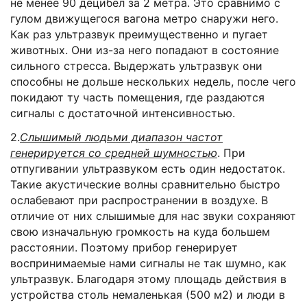
не менее 90 децибел за 2 метра. Это сравнимо с
гулом движущегося вагона метро снаружи него.
Как раз ультразвук преимущественно и пугает
животных. Они из-за него попадают в состояние
сильного стресса. Выдержать ультразвук они
способны не дольше нескольких недель, после чего
покидают ту часть помещения, где раздаются
сигналы с достаточной интенсивностью.
2.
Слышимый людьми диапазон частот
генерируется со средней шумностью
. При
отпугивании ультразвуком есть один недостаток.
Такие акустические волны сравнительно быстро
ослабевают при распространении в воздухе. В
отличие от них слышимые для нас звуки сохраняют
свою изначальную громкость на куда большем
расстоянии. Поэтому прибор генерирует
воспринимаемые нами сигналы не так шумно, как
ультразвук. Благодаря этому площадь действия в
устройства столь немаленькая (500 м2) и люди в