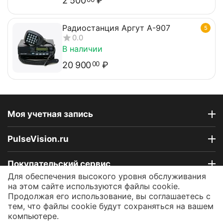
2 500
₽
Радиостанция Аргут А-907
5
0.0
В наличии
20 900
₽
00
Моя учетная запись
PulseVision.ru
Покупательский сервис
Для обеспечения высокого уровня обслуживания
на этом сайте используются файлы cookie.
Контакты
Продолжая его использование, вы соглашаетесь с
тем, что файлы cookie будут сохраняться на вашем
компьютере.
© 2009 - 2026 Интернет-магазин PulseVision.ru.