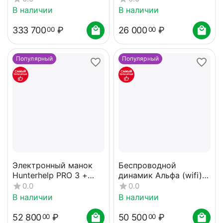
В наличии
В наличии
333 700
₽
26 000
₽
00
00
Популярный
Популярный
Электронный манок
Беспроводной
Hunterhelp PRO 3 +
динамик Альфа (wifi) с
динамик Альфа,
ПДУ+Альфа
0.0
0.0
динамик TK-9RU карта
В наличии
В наличии
№7
52 800
₽
50 500
₽
00
00