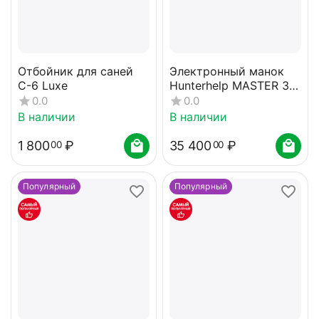
Отбойник для саней
Электронный манок
C-6 Luxe
Hunterhelp MASTER 3M
с динамиком Alfa
0.0
0.0
карта №4
В наличии
В наличии
1 800
₽
35 400
₽
00
00
Популярный
Популярный