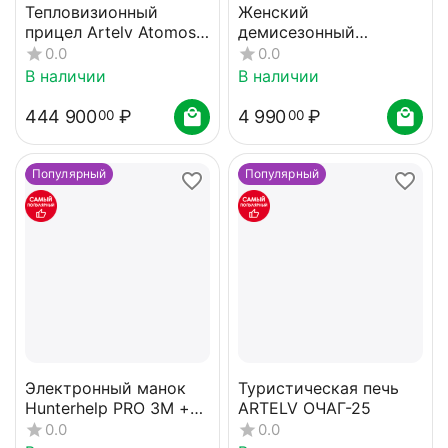
Тепловизионный
Женский
прицел Artelv Atomos
демисезонный
2x 35мм 640x512 LRF
комбинезон КАТRАN
0.0
0.0
АМАЗОНКА
В наличии
В наличии
444 900
₽
4 990
₽
00
00
Популярный
Популярный
Электронный манок
Туристическая печь
Hunterhelp PRO 3M +
ARTELV ОЧАГ-25
динамик Альфа,
0.0
0.0
динамик TK-9RU карта