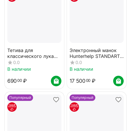
Тетива для
Электронный манок
классического лука
Hunterhelp STANDART
54" белая
3M с динамиком
0.0
0.0
Тромб карта №4
В наличии
В наличии
690
₽
17 500
₽
00
00
Популярный
Популярный