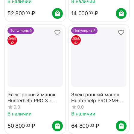
В наличии
В наличии
№4
52 800
₽
14 000
₽
00
00
Популярный
Популярный
Электронный манок
Электронный манок
Hunterhelp PRO 3 +
Hunterhelp PRO 3M+ 2
динамик Альфа,
динамика Альфа карта
0.0
0.0
динамик TK-9RU карта
№7
В наличии
В наличии
№4
50 800
₽
64 800
₽
00
00