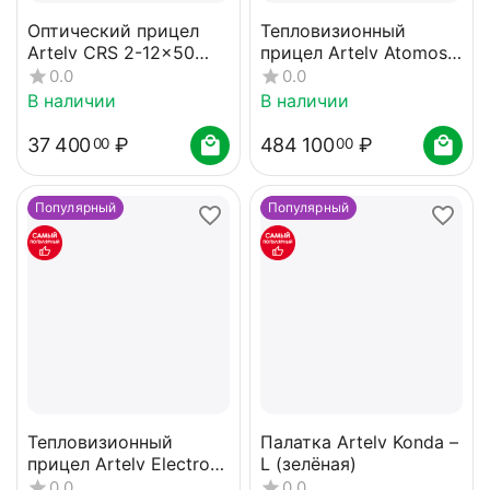
Оптический прицел
Тепловизионный
Artelv CRS 2-12x50
прицел Artelv Atomos
SFP 30мм
2.9x 50мм 640x512
0.0
0.0
LRF
В наличии
В наличии
37 400
₽
484 100
₽
00
00
Популярный
Популярный
Тепловизионный
Палатка Artelv Konda –
прицел Artelv Electron
L (зелёная)
2x 35мм 640x512 LRF
0.0
0.0