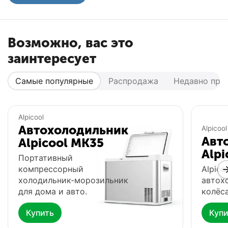
Возможно, вас это
заинтересует
Самые популярные
Распродажа
Недавно про
Популярный
Популярный
Alpicool
Автохолодильник
Alpicool
Авт
Alpicool MK35
Alpi
Портативный
компрессорный
Alpico
холодильник-морозильник
автох
для дома и авто.
колёса
Купить
Купи
Автохолодильник
Фонарь Fenix HP16R
Ф
Meyvel AF-G25