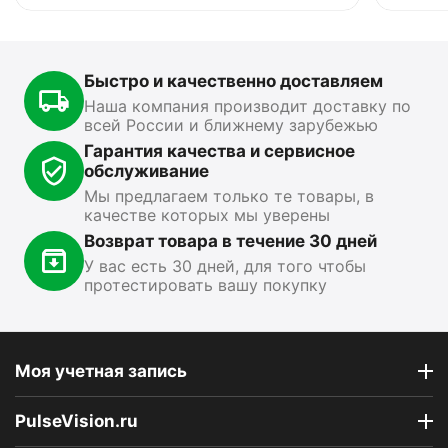
0.0
0.0
В наличии
В
В наличии
Быстро и качественно доставляем
15 499
₽
13 890
₽
1
00
00
Наша компания производит доставку по
всей России и ближнему зарубежью
Показать ещё
Гарантия качества и сервисное
обслуживание
Мы предлагаем только те товары, в
качестве которых мы уверены
Возврат товара в течение 30 дней
У вас есть 30 дней, для того чтобы
протестировать вашу покупку
Моя учетная запись
PulseVision.ru