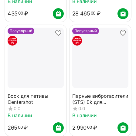
В наличии
В наличии
435
₽
28 465
₽
00
00
Популярный
Популярный
Воск для тетивы
Парные виброгасители
Centershot
(STS) Ek для
арбалетов HEX, Blade
0.0
0.0
(150мм)
В наличии
В наличии
265
₽
2 990
₽
00
00