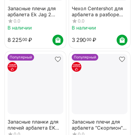
Запасные плечи для
Чехол Centershot для
арбалета Ek Jag 2
арбалета в разборе
(Скорпион 2) черные
(камуфляж)
0.0
0.0
В наличии
В наличии
8 225
₽
3 290
₽
00
00
Популярный
Популярный
Запасные планки для
Запасные плечи для
плечей арбалета EK
арбалета "Скорпион"
Blade, Torpedo
(Ek Jag 1) черные 20кг
0.0
0.0