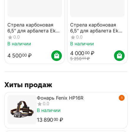
Стрела карбоновая
Стрела карбоновая
6,5" для арбалета Ek
6,5" для арбалета Ek
Revo 7 наконечник
Revo 7 (комплект 10
0.0
0.0
Broadhead (комплект 7
шт.)
В наличии
В наличии
шт.)
4 000
₽
00
4 500
₽
00
5 250
₽
00
Хиты продаж
Фонарь Fenix HP16R
1
0.0
В наличии
13 890
₽
00