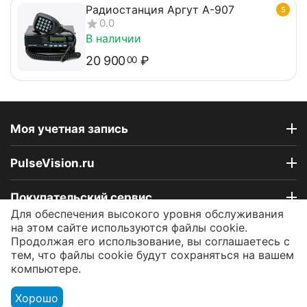
Радиостанция Аргут А-907
5
0.0
В наличии
20 900
₽
00
Моя учетная запись
PulseVision.ru
Покупательский сервис
Для обеспечения высокого уровня обслуживания
на этом сайте используются файлы cookie.
Контакты
Продолжая его использование, вы соглашаетесь с
тем, что файлы cookie будут сохраняться на вашем
компьютере.
© 2009 - 2026 Интернет-магазин PulseVision.ru.
Работаем ежедневно!
Хорошо