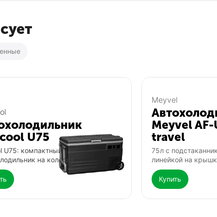
есует
ренные
Популярный
Популярный
Meyvel
Автохолод
ol
охолодильник
Meyvel AF-
icool U75
travel
ol U75: компактный
75л с подстаканни
лодильник на колёсах.
линейкой на крышк
ть
Купить
Фонарь Fenix TK25
Выносная такт
Fenix AER-06s
0.0
0.0