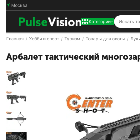
Москва
Категории
Главная
Хобби и спорт
Туризм
Товары для охоты
Лук
/
/
/
/
Арбалет тактический многоза
Популярный