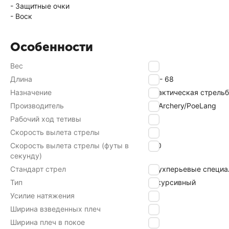
- Защитные очки
- Воск
Особенности
Вес
3.1
Длина
58 - 68
Назначение
Практическая стрель
Производитель
Ek Archery/PoeLang
Рабочий ход тетивы
14
Скорость вылета стрелы
76
Скорость вылета стрелы (футы в
250
секунду)
Стандарт стрел
Двухперьевые специа
Тип
Рекурсивный
Усилие натяжения
41
Ширина взведенных плеч
39
Ширина плеч в покое
44