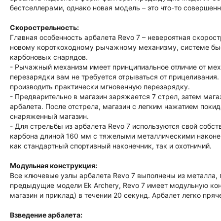
бестселлерами, однако новая модель – это что-то совершен
Скорострельность:
Главная особенность арбалета Revo 7 – невероятная скорос
новому короткоходному рычажному механизму, системе быс
карбоновых снарядов.
- Рычажный механизм имеет принципиальное отличие от мех
перезарядки вам не требуется отрываться от прицеливания. 
производить практически мгновенную перезарядку.
- Предварительно в магазин заряжается 7 стрел, затем маг
арбалета. После отстрела, магазин с легким нажатием покид
снаряженный магазин.
- Для стрельбы из арбалета Revo 7 используются свой собст
карбона длиной 160 мм с тяжелыми металлическими наконе
как стандартный спортивный наконечник, так и охотничий.
Модульная конструкция:
Все ключевые узлы арбалета Revo 7 выполнены из металла, п
предыдущие модели Ek Archery, Revo 7 имеет модульную конс
магазин и приклад) в течении 20 секунд. Арбалет легко пряч
Взведение арбалета: