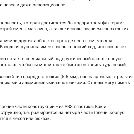
но новое и даже революционное.
трельность, которая достигается благодаря трем факторам:
трой смены магазина, а также использованием сверхтонких
анизмов других арбалетов прежде всего тем, что для
Взводная рукоятка имеет очень короткий ход, что позволяет
азин встает в специальный подпружиненный слот в корпусе
ает слот, чтобы вы могли также быстро вставить туда новый
венный тип снарядов: тонкие (5.5 мм), очень прочные стрелы из
чниками и алюминиевыми хвостовиками. Стрелы могут иметь
рочие части конструкции – из ABS пластика. Как и
трукцию, т.е. разбирается на четыре части (плечи, корпус,
ется в чехол или рюкзак.