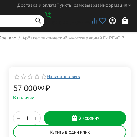
Доставка и оплата
Пункты самовывоза
Информация
+7 925 276-88-48
/PoeLang
Арбалет тактический многозарядный Ek REVO 7
/
Написать отзыв
57 000
₽
00
В наличии
+
−
В корзину
Купить в один клик