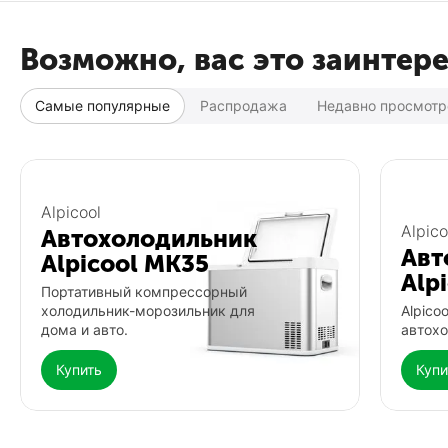
Возможно, вас это заинтер
Самые популярные
Распродажа
Недавно просмот
Популярный
Популярный
Alpicool
Alpico
Автохолодильник
Авт
Alpicool MK35
Alp
Портативный компрессорный
холодильник-морозильник для
Alpico
дома и авто.
автохо
Купить
Купи
Автохолодильник Meyvel AF-
Фонарь Fenix HP16R
G25
0.0
0.0