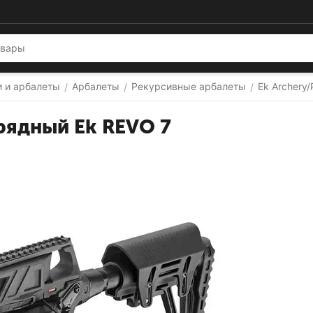
и и арбалеты
Арбалеты
Рекурсивные арбалеты
Ek Archery
/
/
/
рядный Ek REVO 7