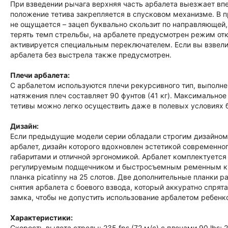
При взведении рычага верхняя часть арбалета выезжает впе
положение тетива закрепляется в спусковом механизме. В п
не ощущается – зацеп буквально скользит по направляющей,
терять темп стрельбы, на арбалете предусмотрен режим от
активируется специальным переключателем. Если вы взвели
арбалета без выстрела также предусмотрен.
Плечи арбалета:
С арбалетом используются плечи рекурсивного тип, выполне
натяжения плеч составляет 90 фунтов (41 кг). Максимальное 
тетивы можно легко осуществить даже в полевых условиях 
Дизайн:
Если предыдущие модели серии обладали строгим дизайном с
арбалет, дизайн которого вдохновлен эстетикой современно
габаритами и отличной эргономикой. Арбалет комплектуется
регулируемым подщечником и быстросъемным ременным кре
планка picatinny на 25 слотов. Две дополнительные планки 
снятия арбалета с боевого взвода, который аккуратно спрят
замка, чтобы не допустить использование арбалетом ребенк
Характеристики:
Скорость вылета стрелы: 235 fps (72 м/с) с плечами 90 lbs; 2