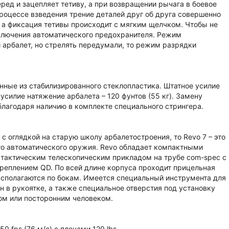
ред и зацепляет тетиву, а при возвращении рычага в боевое
роцессе взведения трение деталей друг об друга совершенно
 а фиксация тетивы происходит с мягким щелчком. Чтобы не
ключения автоматического предохранителя. Режим
 арбалет, но стрелять передумали, то режим разрядки
нные из стабилизированного стеклопластика. Штатное усилие
усилие натяжение арбалета – 120 фунтов (55 кг). Замену
благодаря наличию в комплекте специального стрингера.
 оглядкой на старую школу арбалетостроения, то Revo 7 – это
го автоматического оружия. Revo обладает компактными
 тактическим телескопическим прикладом на трубе com-spec с
плением QD. По всей длине корпуса проходит прицельная
располагаются по бокам. Имеется специальный инструмента для
ан в рукоятке, а также специальное отверстия под установку
ом или посторонним человеком.
50 fps (76 м/с) с плечами 120 lbs