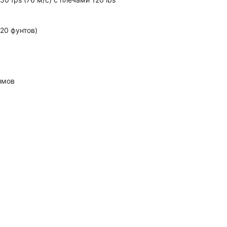
120 фунтов)
ймов