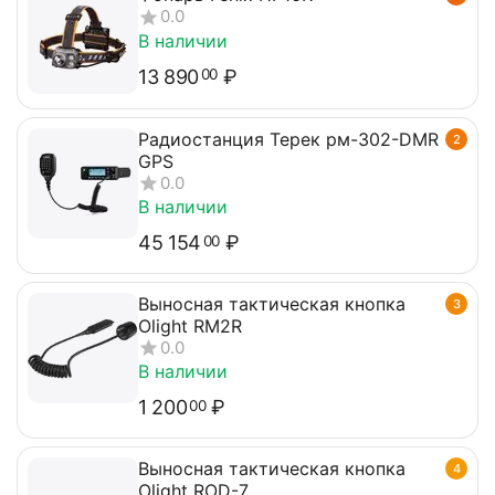
0.0
В наличии
13 890
₽
00
Радиостанция Терек рм-302-DMR
2
GPS
0.0
В наличии
45 154
₽
00
Выносная тактическая кнопка
3
Olight RM2R
0.0
В наличии
1 200
₽
00
Выносная тактическая кнопка
4
Olight ROD-7