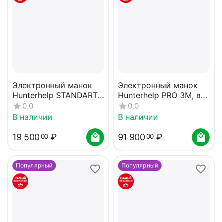
Электронный манок
Электронный манок
Hunterhelp STANDART
Hunterhelp PRO 3M, в
3M с динамиком
кейсе, li-on, 2
0.0
0.0
Тромб карта №7
динамика Hunterhelp
В наличии
В наличии
Альфа
19 500
₽
91 900
₽
00
00
Популярный
Популярный