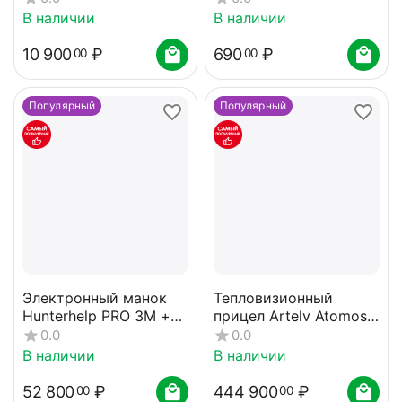
В наличии
В наличии
10 900
₽
690
₽
00
00
Популярный
Популярный
Электронный манок
Тепловизионный
Hunterhelp PRO 3M +
прицел Artelv Atomos
динамик Альфа,
2x 35мм 640x512 LRF
0.0
0.0
динамик TK-9RU карта
В наличии
В наличии
№4
52 800
₽
444 900
₽
00
00