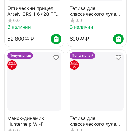
Оптический прицел
Тетива для
Artelv CRS 1-6x28 FFP
классического лука
34мм
52" белая
0.0
0.0
В наличии
В наличии
52 800
₽
690
₽
00
00
Популярный
Популярный
Манок-динамик
Тетива для
Hunterhelp Wi-Fi
классического лука
50" белая
0.0
0.0