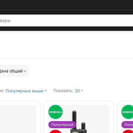
Цена общий
о:
Показать:
Популярные выше
20
Популярный
Поп