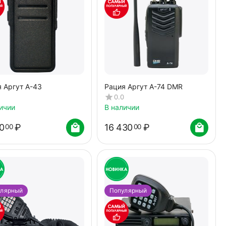
 Аргут А-43
Рация Аргут А-74 DMR
0.0
ичии
В наличии
0
₽
16 430
₽
00
00
улярный
Популярный