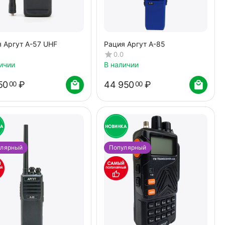
 Аргут А-57 UHF
Рация Аргут А-85
0.0
ичии
В наличии
50
₽
44 950
₽
00
00
улярный
Популярный