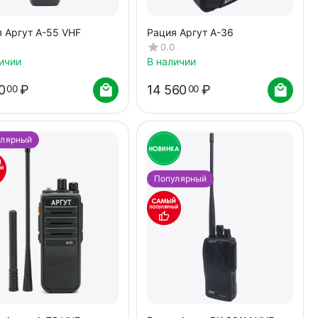
 Аргут А-55 VHF
Рация Аргут А-36
0.0
ичии
В наличии
0
₽
14 560
₽
00
00
улярный
Популярный