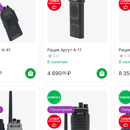
й
 А-41
Рация Аргут А-11
Рация
0.0
0.0
В наличии
В нал
₽
4 690
₽
8 35
00
й
Популярный
Поп