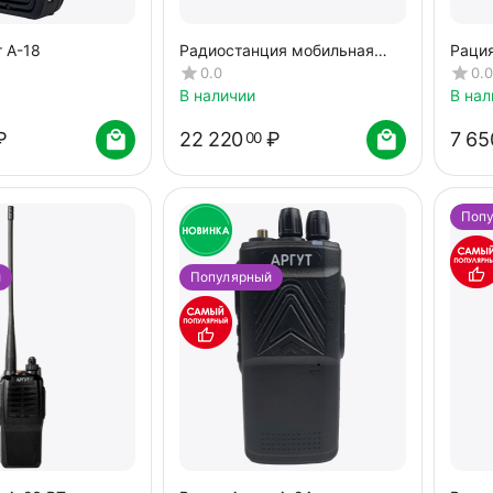
 А-18
Радиостанция мобильная
Рация
Аргут А-403 VHF
0.0
0.0
В наличии
В нал
₽
22 220
₽
7 65
00
Поп
й
Популярный