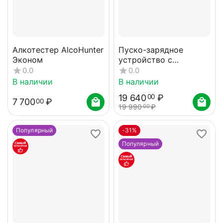
Алкотестер AlcoHunter
Пуско-зарядное
Эконом
устройство с
автомобильным
0.0
0.0
компрессором и
В наличии
В наличии
насосом CARKU JP-2
19 640
₽
00
7 700
₽
00
19 990
₽
00
Популярный
-31%
Популярный