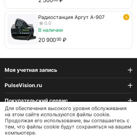
2 500
₽
Радиостанция Аргут А-907
5
0.0
В наличии
20 900
₽
00
Моя учетная запись
PulseVision.ru
Покупательский сервис
Для обеспечения высокого уровня обслуживания
на этом сайте используются файлы cookie.
Контакты
Продолжая его использование, вы соглашаетесь с
тем, что файлы cookie будут сохраняться на вашем
компьютере.
© 2009 - 2026 Интернет-магазин PulseVision.ru.