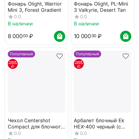
Фонарь Olight, Warrior
Фонарь Olight, PL-Mini
Mini 3, Forest Gradient
3 Valkyrie, Desert Tan
0.0
0.0
В наличии
В наличии
8 000
₽
10 000
₽
00
00
Популярный
Популярный
Чехол Centershot
Арбалет блочный Ek
Compact для блочного
HEX-400 черный (c
арбалета в сборе
комплектацией)
0.0
0.0
(олива)