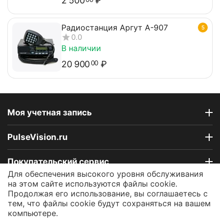
2 500
₽
Радиостанция Аргут А-907
5
0.0
В наличии
20 900
₽
00
Моя учетная запись
PulseVision.ru
Покупательский сервис
Для обеспечения высокого уровня обслуживания
на этом сайте используются файлы cookie.
Контакты
Продолжая его использование, вы соглашаетесь с
тем, что файлы cookie будут сохраняться на вашем
компьютере.
© 2009 - 2026 Интернет-магазин PulseVision.ru.