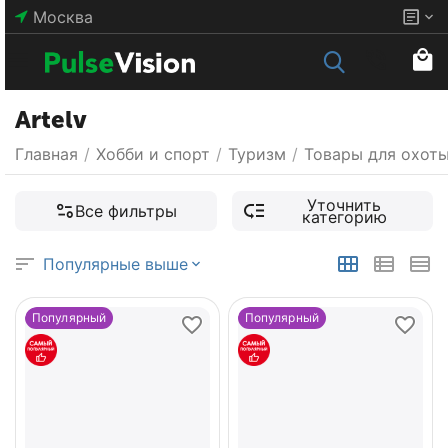
Москва
Artelv
Главная
/
Хобби и спорт
/
Туризм
/
Товары для охот
Уточнить
Все фильтры
категорию
Популярные выше
Популярный
Популярный