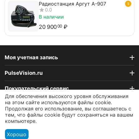
Радиостанция Аргут А-907
5
0.0
В наличии
20 900
₽
00
Моя учетная запись
PulseVision.ru
Покупательский сервис
Для обеспечения высокого уровня обслуживания
на этом сайте используются файлы cookie.
Контакты
Продолжая его использование, вы соглашаетесь с
тем, что файлы cookie будут сохраняться на вашем
компьютере.
© 2009 - 2026 Интернет-магазин PulseVision.ru.
Работаем ежедневно!
Хорошо