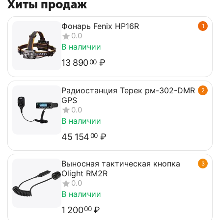
Хиты продаж
Фонарь Fenix HP16R
1
0.0
В наличии
13 890
₽
00
Радиостанция Терек рм-302-DMR
2
GPS
0.0
В наличии
45 154
₽
00
Выносная тактическая кнопка
3
Olight RM2R
0.0
В наличии
1 200
₽
00