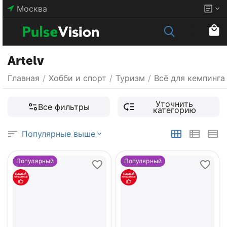
Москва
Artelv
Главная
/
Хобби и спорт
/
Туризм
/
Всё для кемпинга
Уточнить
Все фильтры
категорию
Популярные выше
Популярный
Популярный