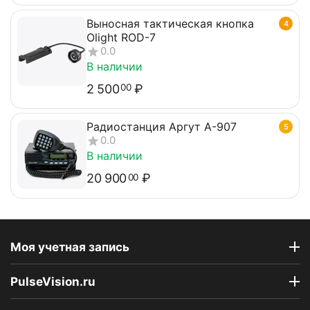
Выносная тактическая кнопка
4
Olight ROD-7
0.0
В наличии
2 500
₽
00
Радиостанция Аргут А-907
5
0.0
В наличии
20 900
₽
00
Моя учетная запись
PulseVision.ru