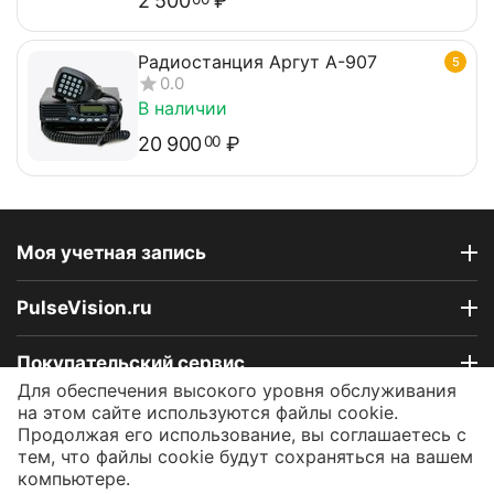
2 500
₽
Радиостанция Аргут А-907
5
0.0
В наличии
20 900
₽
00
Моя учетная запись
PulseVision.ru
Покупательский сервис
Для обеспечения высокого уровня обслуживания
на этом сайте используются файлы cookie.
Контакты
Продолжая его использование, вы соглашаетесь с
тем, что файлы cookie будут сохраняться на вашем
компьютере.
© 2009 - 2026 Интернет-магазин PulseVision.ru.