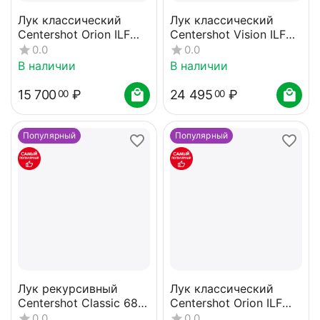
Лук классический
Лук классический
Centershot Orion ILF
Centershot Vision ILF
(черный) 32#
(черный) 24#
0.0
0.0
В наличии
В наличии
15 700
₽
24 495
₽
00
00
Популярный
Популярный
Лук рекурсивный
Лук классический
Centershot Classic 68"
Centershot Orion ILF
(черные плечи) 34#
(черный) 28#
0.0
0.0