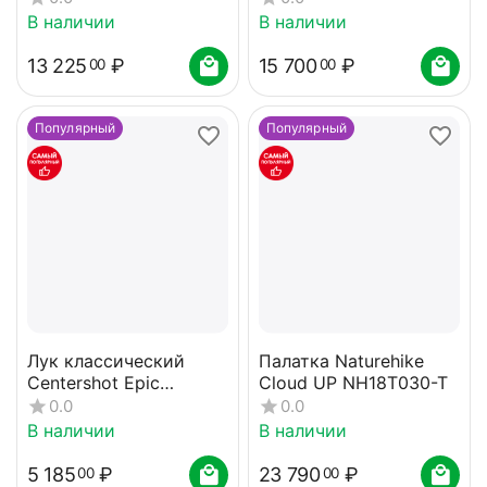
В наличии
В наличии
13 225
₽
15 700
₽
00
00
Популярный
Популярный
Лук классический
Палатка Naturehike
Centershot Epic
Cloud UP NH18T030-T
(черная рукоятка) 25#
0.0
0.0
В наличии
В наличии
5 185
₽
23 790
₽
00
00