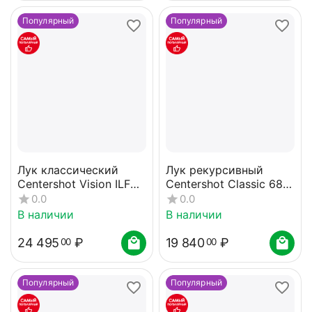
Популярный
Популярный
Лук классический
Лук рекурсивный
Centershot Vision ILF
Centershot Classic 68"
(черный) 32#
(алюм. рукоятка) 30#
0.0
0.0
с комплектом
В наличии
В наличии
24 495
₽
19 840
₽
00
00
Популярный
Популярный