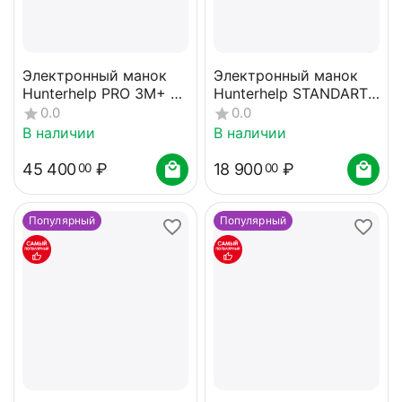
Электронный манок
Электронный манок
Hunterhelp PRO 3M+ 2
Hunterhelp STANDART
динамика ТK-9RU
3M с динамиком TK-
0.0
0.0
карта №7
9RU карта №4
В наличии
В наличии
45 400
₽
18 900
₽
00
00
Популярный
Популярный